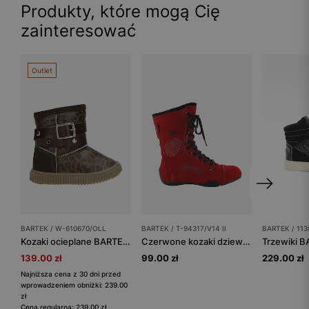
Produkty, które mogą Cię
zainteresować
Outlet
BARTEK / W-610670/OLL
BARTEK / T-94317/V14 II
BARTEK / 11
Kozaki ocieplane BARTEK W-610670/OLL, dla dziewcząt, brązowy
Czerwone kozaki dziewczęce BARTEK T-94317/V14 II na płaskiej podeszwie
139.00 zł
99.00 zł
229.00 zł
Najniższa cena z 30 dni przed
wprowadzeniem obniżki: 239.00
zł
Cena regularna: 239.00 zł