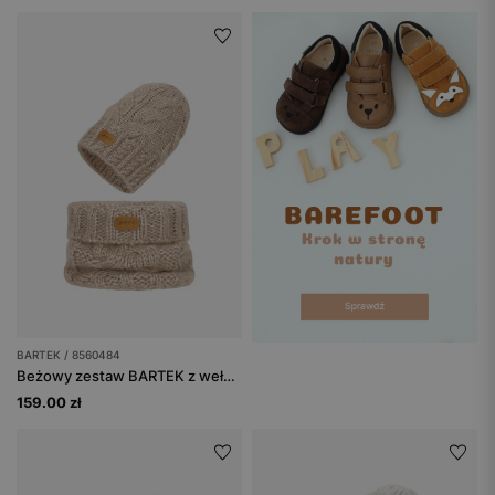
BARTEK / 8560484
Beżowy zestaw BARTEK z wełną merino 85604-84, czapka + komin
159.00 zł