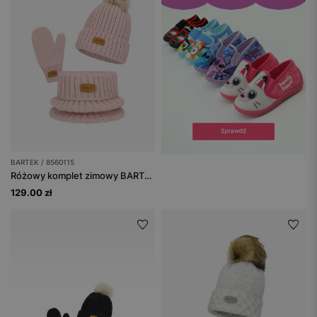
BARTEK / 8560115
Różowy komplet zimowy BARTEK 85601-15 czapka z pomponem + komin + rękawiczki
129.00 zł