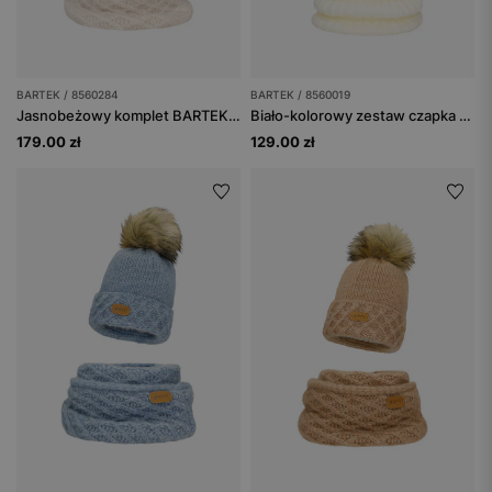
BARTEK / 8560284
BARTEK / 8560019
Jasnobeżowy komplet BARTEK 8560284 czapka + komin z wełną merino
Biało-kolorowy zestaw czapka + komin + rękawiczki BARTEK 85600-19
179.00 zł
129.00 zł