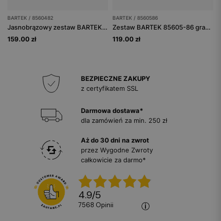
BARTEK / 8560482
BARTEK / 8560586
Jasnobrązowy zestaw BARTEK z wełny merino 85604-82, czapka + komin
Zestaw BARTEK 85605-86 granatowa czapka z odblaskowym pomponem i komin
159.00 zł
119.00 zł
BEZPIECZNE ZAKUPY
z certyfikatem SSL
Darmowa dostawa*
dla zamówień za min. 250 zł
Aż do 30 dni na zwrot
przez Wygodne Zwroty
całkowicie za darmo*
4.9
/
5
7568
opinii