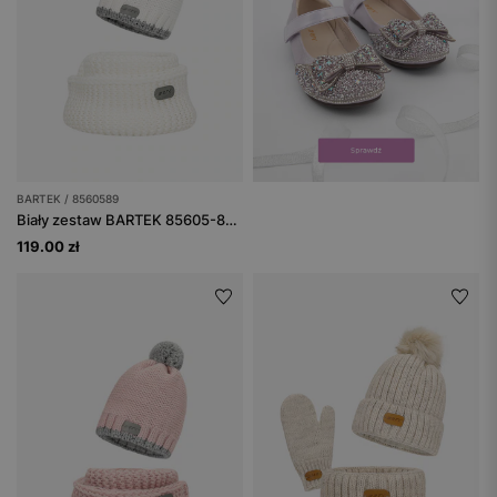
BARTEK / 8560589
Biały zestaw BARTEK 85605-89 czapka z odblaskowym pomponem i komin
119.00 zł