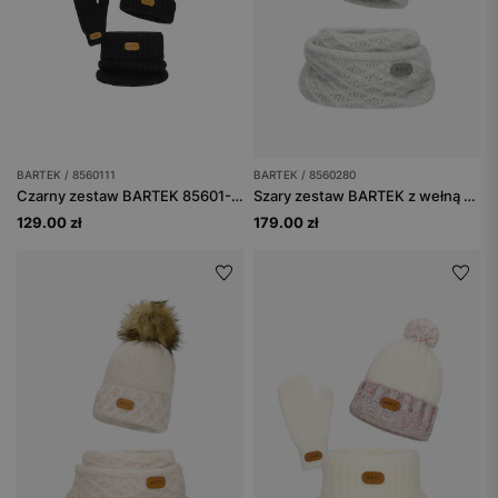
BARTEK / 8560111
BARTEK / 8560280
Czarny zestaw BARTEK 85601-11 z czapką z pomponem, kominem i rękawiczkami
Szary zestaw BARTEK z wełną merino 85602-80 czapka z puchatym pomponem + komin
129.00 zł
179.00 zł