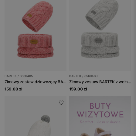
BARTEK / 8560485
BARTEK / 8560480
Zimowy zestaw dziewczęcy BARTEK z wełny merino 85604-85, różowa czapka + komin
Zimowy zestaw BARTEK z wełny merino 85604-80, czapka + komin
159.00 zł
159.00 zł