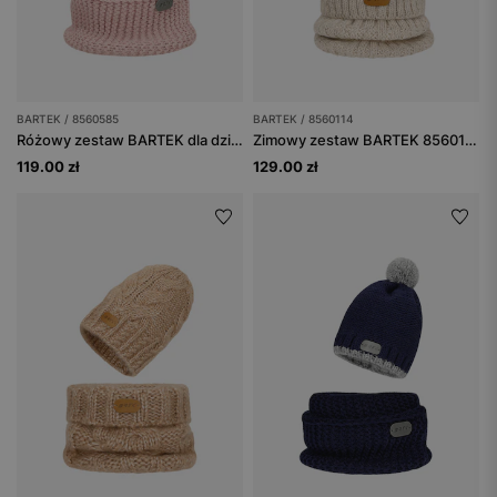
BARTEK / 8560585
BARTEK / 8560114
Różowy zestaw BARTEK dla dziewczynki czapka z odblaskowym pomponem + komin
Zimowy zestaw BARTEK 85601-14 - czapka z pomponem + komin + rękawiczki
119.00 zł
129.00 zł