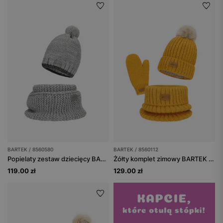
BARTEK / 8560580
BARTEK / 8560112
Popielaty zestaw dziecięcy BARTEK czapka z odblaskowym pomponem + komin 8560580
Żółty komplet zimowy BARTEK 85601-12 czapka z pomponem + komin + rękawiczki
119.00 zł
129.00 zł