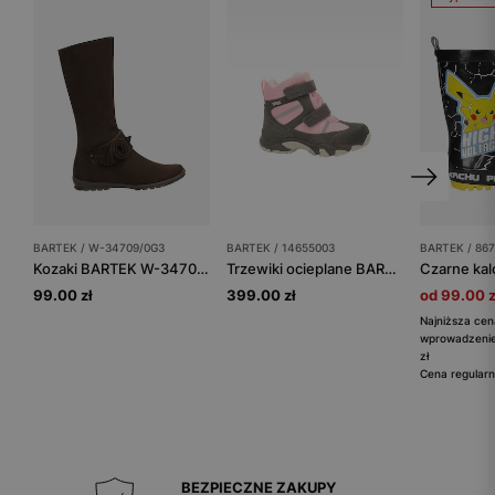
BARTEK / W-34709/0G3
BARTEK / 14655003
BARTEK / 867
Kozaki BARTEK W-34709/0G3, dla dziewcząt, brązowy
Trzewiki ocieplane BARTEK 14655003, dla dziewcząt, szaro-różowy
99.00 zł
399.00 zł
od 99.00 z
Najniższa cen
wprowadzenie
zł
Cena regularn
BEZPIECZNE ZAKUPY