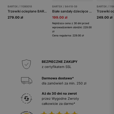
BARTEK / 11090018
BARTEK / 84418-59
BARTEK / 116
Trzewiki ocieplane BARTEK 11090018, dla chłopców, zielony
Białe sandały dziecięce z zabudowanym przodem BARTEK 84418-59
279.00 zł
199.00 zł
249.00 zł
Najniższa cena z 30 dni przed
wprowadzeniem obniżki: 229.00
zł
Cena regularna: 229.00 zł
BEZPIECZNE ZAKUPY
z certyfikatem SSL
Darmowa dostawa*
dla zamówień za min. 250 zł
Aż do 30 dni na zwrot
przez Wygodne Zwroty
całkowicie za darmo*