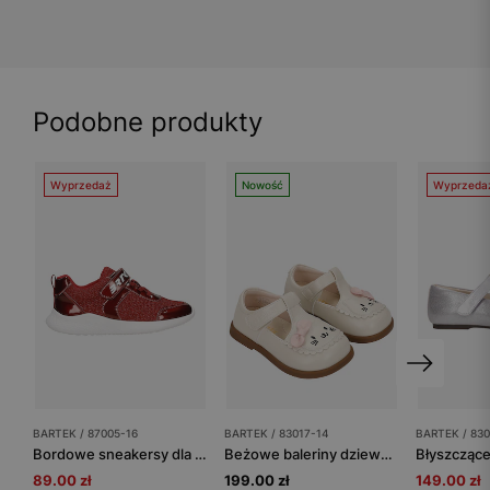
Podobne produkty
Wyprzedaż
Nowość
Wyprzeda
BARTEK / 87005-16
BARTEK / 83017-14
BARTEK / 830
Bordowe sneakersy dla dziewczynki z lakierowanymi elementami BARTEK 87005-16
Beżowe baleriny dziewczęce z kotkiem BARTEK 83017-14
89.00 zł
199.00 zł
149.00 zł