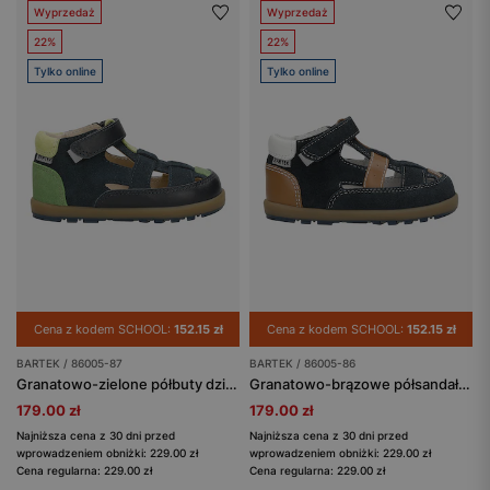
Wyprzedaż
Wyprzedaż
22%
22%
Tylko online
Tylko online
Cena z kodem SCHOOL:
152.15 zł
Cena z kodem SCHOOL:
152.15 zł
BARTEK / 86005-87
BARTEK / 86005-86
Granatowo-zielone półbuty dziecięce z wycięciami BARTEK 86005-87
Granatowo-brązowe półsandały chłopięce ze skóry naturalnej BARTEK 86005-86
179.00 zł
179.00 zł
Najniższa cena z 30 dni przed
Najniższa cena z 30 dni przed
wprowadzeniem obniżki: 229.00 zł
wprowadzeniem obniżki: 229.00 zł
Cena regularna: 229.00 zł
Cena regularna: 229.00 zł