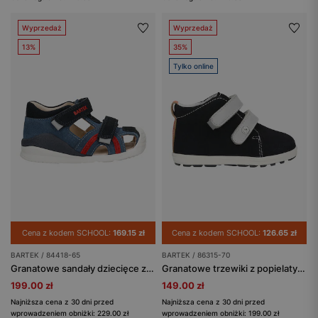
Wyprzedaż
Wyprzedaż
13%
35%
Tylko online
Cena z kodem SCHOOL:
169.15 zł
Cena z kodem SCHOOL:
126.65 zł
BARTEK / 84418-65
BARTEK / 86315-70
Granatowe sandały dziecięce z czerwonymi akcentami BARTEK 84418-65
Granatowe trzewiki z popielatymi zapięciami BARTEK 86315-70
199.00 zł
149.00 zł
Najniższa cena z 30 dni przed
Najniższa cena z 30 dni przed
wprowadzeniem obniżki: 229.00 zł
wprowadzeniem obniżki: 199.00 zł