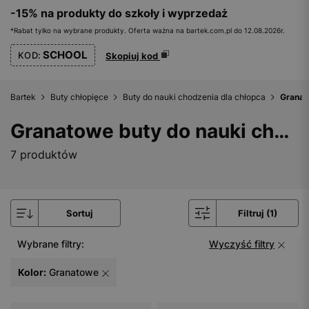
-15% na produkty do szkoły i wyprzedaż
*Rabat tylko na wybrane produkty. Oferta ważna na bartek.com.pl do 12.08.2026r.
SCHOOL
KOD:
Skopiuj kod
Bartek
Buty chłopięce
Buty do nauki chodzenia dla chłopca
Granat
Granatowe buty do nauki chodzenia dla chłopca
7 produktów
Sortuj
Filtruj (1)
Wybrane filtry:
Wyczyść filtry
Kolor:
Granatowe