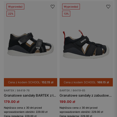
Wyprzedaż
Wyprzedaż
22%
13%
Cena z kodem SCHOOL:
152.15 zł
Cena z kodem SCHOOL:
169.15 zł
BARTEK / 84418-76
BARTEK / 84419-65
Granatowe sandały BARTEK z łączonych skór 84418-76
Granatowe sandały z zabudowanym noskiem BARTEK 84419-65
179.00 zł
199.00 zł
Najniższa cena z 30 dni przed
Najniższa cena z 30 dni przed
wprowadzeniem obniżki: 229.00 zł
wprowadzeniem obniżki: 229.00 zł
Cena regularna: 229.00 zł
Cena regularna: 229.00 zł