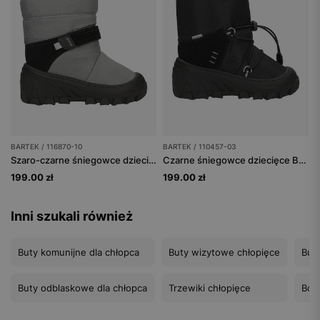
BARTEK / 116870-10
BARTEK / 110457-03
Szaro-czarne śniegowce dziecięce BARTEK 116870-10
Czarne śniegowce dziecięce BARTEK 110457-03
199.00 zł
199.00 zł
Inni szukali również
Buty komunijne dla chłopca
Buty wizytowe chłopięce
Buty
Buty odblaskowe dla chłopca
Trzewiki chłopięce
Botk