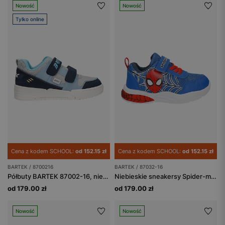
Nowość
Nowość
Tylko online
Cena z kodem SCHOOL:
od 152.15 zł
Cena z kodem SCHOOL:
od 152.15 zł
BARTEK / 8700216
BARTEK / 87032-16
Półbuty BARTEK 87002-16, niebiesko-granatowy
Niebieskie sneakersy Spider-man BARTEK 87032-16
od 179.00 zł
od 179.00 zł
Nowość
Nowość