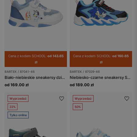
Cena z kodem SCHOOL:
od 143.65
Cena z kodem SCHOOL:
od 160.65
zł
zł
BARTEK / 87041-46
BARTEK / 87029-46
Biało-niebieskie sneakersy dziecięce Bluey ze świecącą podeszwą BARTEK 87041-46
Niebiesko-czarne sneakersy Sonic ze świecącymi podeszwami BARTEK 87029-46
od 169.00 zł
od 189.00 zł
Wyprzedaż
Wyprzedaż
22%
50%
Tylko online