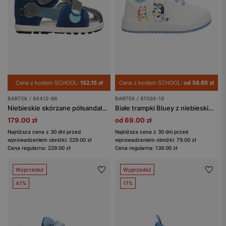
Cena z kodem SCHOOL:
152.15 zł
Cena z kodem SCHOOL:
od 58.65 zł
BARTEK / 84412-66
BARTEK / 87034-19
Niebieskie skórzane półsandały z popielatymi wstawkami BARTEK 84412-66
Białe trampki Bluey z niebieskimi wstawkami BARTEK 87034-19
179.00 zł
od 69.00 zł
Najniższa cena z 30 dni przed
Najniższa cena z 30 dni przed
wprowadzeniem obniżki: 229.00 zł
wprowadzeniem obniżki: 79.00 zł
Cena regularna: 229.00 zł
Cena regularna: 139.00 zł
Wyprzedaż
Wyprzedaż
47%
17%