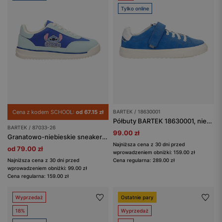
Tylko online
Cena z kodem SCHOOL:
od 67.15 zł
BARTEK / 18630001
Półbuty BARTEK 18630001, niebieski
BARTEK / 87033-26
99.00 zł
Granatowo-niebieskie sneakersy dziecięce Stitch BARTEK 87033-26
Najniższa cena z 30 dni przed
od 79.00 zł
wprowadzeniem obniżki: 159.00 zł
Najniższa cena z 30 dni przed
Cena regularna: 289.00 zł
wprowadzeniem obniżki: 99.00 zł
Cena regularna: 159.00 zł
Wyprzedaż
Ostatnie pary
18%
Wyprzedaż