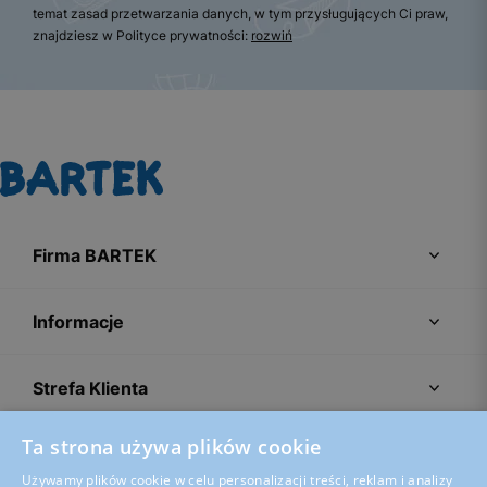
temat zasad przetwarzania danych, w tym przysługujących Ci praw,
znajdziesz w Polityce prywatności:
rozwiń
Firma BARTEK
Informacje
Strefa Klienta
Ta strona używa plików cookie
Porady
Używamy plików cookie w celu personalizacji treści, reklam i analizy