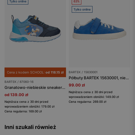
Tylko online
63%
Tylko online
Cena z kodem SCHOOL:
od 118.15 zł
BARTEK / 15630001
Półbuty BARTEK 15630001, niebieski
BARTEK / 87060-16
99.00 zł
Granatowo-niebieskie sneakersy chłopięce Sonic BARTEK 87060-16
Najniższa cena z 30 dni przed
od 139.00 zł
wprowadzeniem obniżki: 149.00 zł
Najniższa cena z 30 dni przed
Cena regularna: 269.00 zł
wprowadzeniem obniżki: 179.00 zł
Cena regularna: 169.00 zł
Inni szukali również