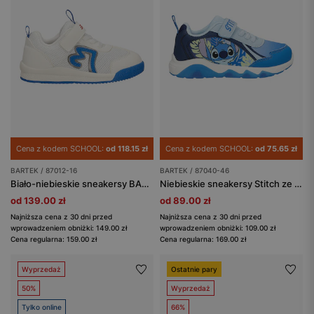
Cena z kodem SCHOOL:
od 118.15 zł
Cena z kodem SCHOOL:
od 75.65 zł
BARTEK / 87012-16
BARTEK / 87040-46
Biało-niebieskie sneakersy BARTEK 87012-16
Niebieskie sneakersy Stitch ze świecącą podeszwą BARTEK 87040-46
od 139.00 zł
od 89.00 zł
Najniższa cena z 30 dni przed
Najniższa cena z 30 dni przed
wprowadzeniem obniżki: 149.00 zł
wprowadzeniem obniżki: 109.00 zł
Cena regularna: 159.00 zł
Cena regularna: 169.00 zł
Wyprzedaż
Ostatnie pary
50%
Wyprzedaż
Tylko online
66%