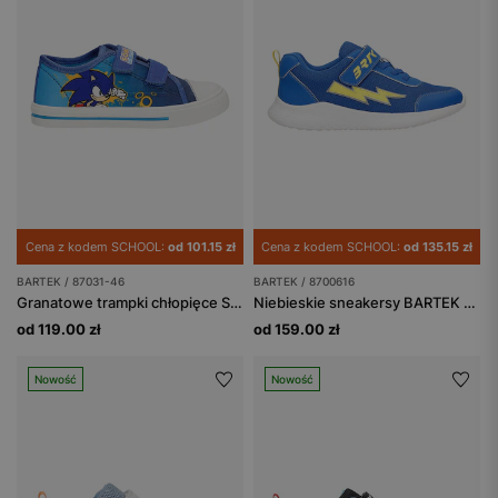
Cena z kodem SCHOOL:
od 101.15 zł
Cena z kodem SCHOOL:
od 135.15 zł
BARTEK / 87031-46
BARTEK / 8700616
Granatowe trampki chłopięce Sonic BARTEK 87031-46
Niebieskie sneakersy BARTEK z żółtą błyskawicą 87006-16
od 119.00 zł
od 159.00 zł
Nowość
Nowość