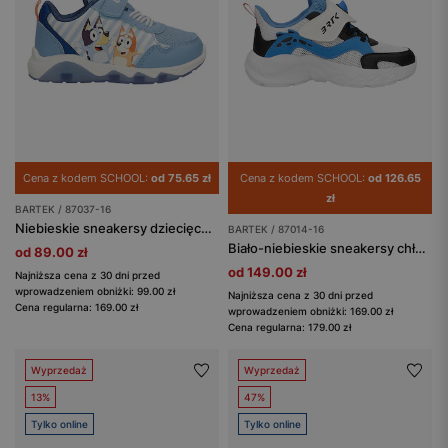
Cena z kodem SCHOOL:
od 75.65 zł
Cena z kodem SCHOOL:
od 126.65
zł
BARTEK / 87037-16
Niebieskie sneakersy dziecięce Bluey i Chilli ze świecącą podeszwą BARTEK 87037-16
BARTEK / 87014-16
Biało-niebieskie sneakersy chłopięce BARTEK 87014-16
od 89.00 zł
od 149.00 zł
Najniższa cena z 30 dni przed
wprowadzeniem obniżki: 99.00 zł
Najniższa cena z 30 dni przed
Cena regularna: 169.00 zł
wprowadzeniem obniżki: 169.00 zł
Cena regularna: 179.00 zł
Wyprzedaż
Wyprzedaż
13%
47%
Tylko online
Tylko online