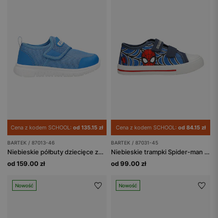
Cena z kodem SCHOOL:
od 135.15 zł
Cena z kodem SCHOOL:
od 84.15 zł
BARTEK / 87013-46
BARTEK / 87031-45
Niebieskie półbuty dziecięce zapinane na rzep BARTEK 87013-46
Niebieskie trampki Spider-man BARTEK 87031-45
od 159.00 zł
od 99.00 zł
Nowość
Nowość