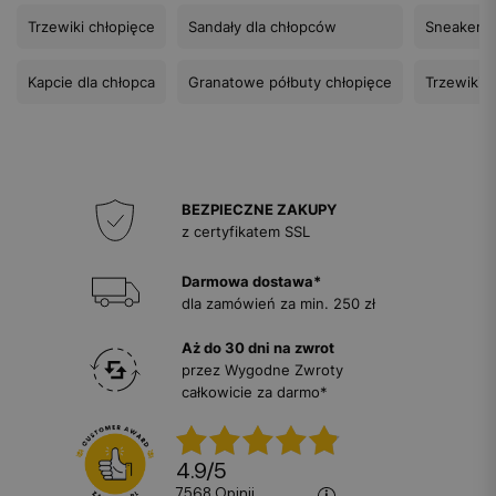
Trzewiki chłopięce
Sandały dla chłopców
Sneakersy
Kapcie dla chłopca
Granatowe półbuty chłopięce
Trzewiki 
BEZPIECZNE ZAKUPY
z certyfikatem SSL
Darmowa dostawa*
dla zamówień za min. 250 zł
Aż do 30 dni na zwrot
przez Wygodne Zwroty
całkowicie za darmo*
4.9
/
5
7568
opinii