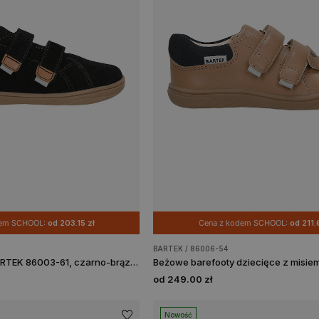
dem SCHOOL:
od 203.15 zł
Cena z kodem SCHOOL:
od 211.
BARTEK / 86006-54
Półbuty barefoot BARTEK 86003-61, czarno-brązowy
od 249.00 zł
Nowość