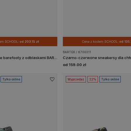
dem SCHOOL:
od 203.15 zł
Cena z kodem SCHOOL:
od 135.
BARTEK / 8700311
Granatowo-brązowe barefooty z odblaskami BARTEK 86003-66
od 159.00 zł
Tylko online
Wyprzedaż
22%
Tylko online