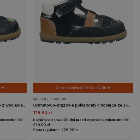
 zł
Cena z kodem SCHOOL:
152.15 zł
BARTEK / 86005-86
Granatowo-zielone półbuty dziecięce z wycięciami BARTEK 86005-87
Granatowo-brązowe półsandały chłopięce ze skóry naturalnej BARTEK 86005-86
179.00 zł
niem obniżki:
Najniższa cena z 30 dni przed wprowadzeniem obniżki:
229.00 zł
Cena regularna: 229.00 zł