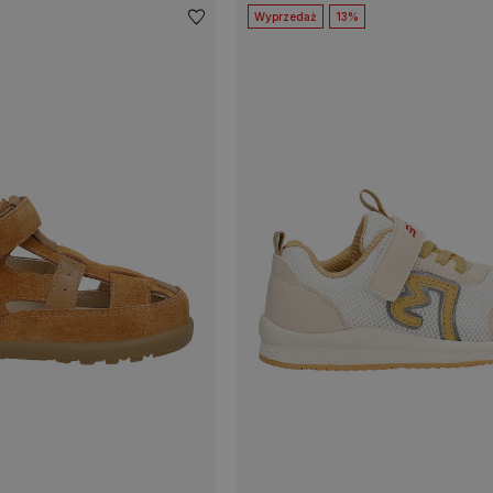
Wyprzedaż
13%