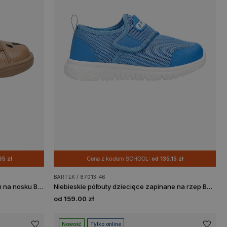
65 zł
Cena z kodem SCHOOL:
od 135.15 zł
BARTEK / 87013-46
Beżowe barefooty dziecięce z misiem na nosku BARTEK 86006-54
Niebieskie półbuty dziecięce zapinane na rzep BARTEK 87013-46
od 159.00 zł
Nowość
Tylko online