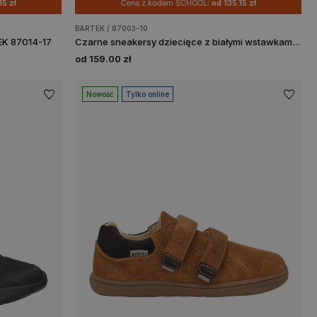
15 zł
Cena z kodem SCHOOL:
od 135.15 zł
BARTEK / 87003-10
EK 87014-17
Czarne sneakersy dziecięce z białymi wstawkami BARTEK 87003-10
od 159.00 zł
Nowość
Tylko online