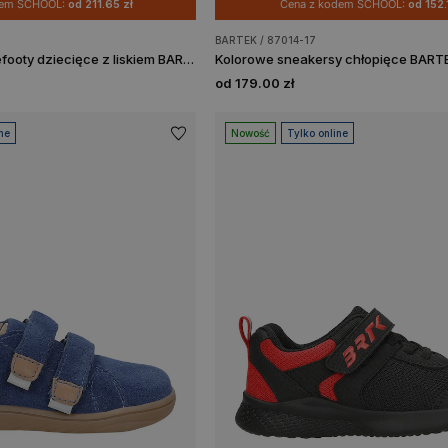
dem SCHOOL:
od 211.65 zł
Cena z kodem SCHOOL:
od 152.
BARTEK / 87014-17
Jasnobrązowe barefooty dziecięce z liskiem BARTEK 86005-63
Kolorowe sneakersy chłopięce BART
od 179.00 zł
ne
Nowość
Tylko online