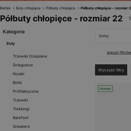
Bartek
Buty chłopięce
Półbuty chłopięce
Półbuty chłopięce - rozmiar 
Półbuty chłopięce - rozmiar 22
Kategorie
Sortuj
Buty
więcej filtró
Trzewiki Ocieplane
Śniegowce
Wyczyść filtry
Kozaki
Botki
Nowość
Profilaktyczne
Trzewiki
Trekkingi
Barefoot
Sneakers