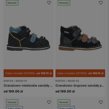
Nowość
Nowość
Cena z kodem SCHOOL:
od 169.15 zł
Cena z kodem SCHOOL:
od 169.15 zł
BARTEK / 89200-61
BARTEK / 89200-62
Granatowo-niebieskie sandały profilaktyczne z obcasem Thomasa BARTEK 89200-61
Granatowo-brązowe sandały profilaktyczne z obcasem Thomasa BARTEK 89200-62
od 199.00 zł
od 199.00 zł
Nowość
Nowość
Tylko online
Tylko online