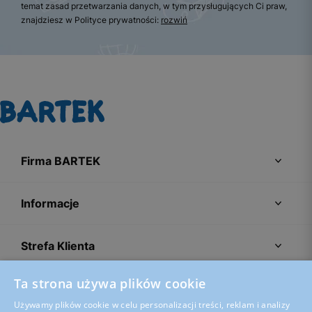
temat zasad przetwarzania danych, w tym przysługujących Ci praw,
znajdziesz w Polityce prywatności:
rozwiń
Firma BARTEK
Informacje
Strefa Klienta
Ta strona używa plików cookie
Porady
Używamy plików cookie w celu personalizacji treści, reklam i analizy