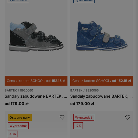
Cena z kodem SCHOOL:
od 152.15 zł
Cena z kodem SCHOOL:
od 152.15 zł
BARTEK / 8920060
BARTEK / 8920066
Sandały zabudowane BARTEK, 89200-60, dla chłopców, popielato-granatowe
Sandały zabudowane BARTEK, 89200-66, dla chłopców niebiesko-popielate
od 179.00 zł
od 179.00 zł
Ostatnie pary
Wyprzedaż
Wyprzedaż
17%
48%