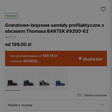
Nowość
Granatowo-brązowe sandały profilaktyczne z
obcasem Thomasa BARTEK 89200-62
89200-62
od 199.00
zł
169.15 zł
Ten produkt kupisz od
Skopiuj kod
SCHOOL
z kodem
Tabela rozmiarów
Wybierz rozmiar