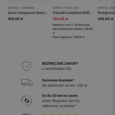
BARTEK / 14565005A
BARTEK / 91874-001
BARTEK / 85
Szare śniegowce dziecięce BARTEK 14565005A
Trzewiki ocieplane BARTEK 91874-001, dla dziewcząt, szary
199.00 zł
139.00 zł
249.00 zł
Najniższa cena z 30 dni przed
wprowadzeniem obniżki: 239.00
zł
Cena regularna: 239.00 zł
BEZPIECZNE ZAKUPY
z certyfikatem SSL
Darmowa dostawa*
dla zamówień za min. 250 zł
Aż do 30 dni na zwrot
przez Wygodne Zwroty
całkowicie za darmo*