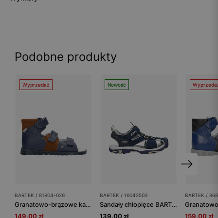
Podobne produkty
Wyprzedaż
Nowość
Wyprzeda
BARTEK / 81804-026
BARTEK / 16042503
BARTEK / 86
Granatowo-brązowe kapcie profilaktyczne BARTEK 81804-026
Sandały chłopięce BARTEK 16042503 granatowe, zapinane na rzepy
149.00 zł
139.00 zł
159.00 zł