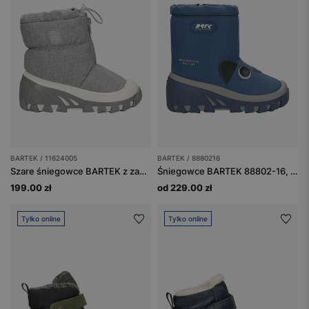
BARTEK / 11624005
BARTEK / 8880216
Szare śniegowce BARTEK z zapięciem na zamek 11624005
Śniegowce BARTEK 88802-16, niebieski
199.00 zł
od 229.00 zł
Tylko online
Tylko online