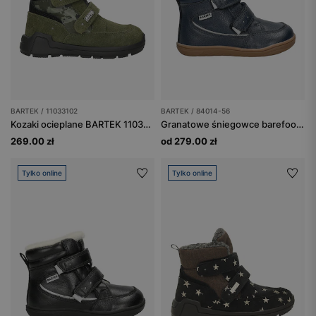
BARTEK / 11033102
BARTEK / 84014-56
Kozaki ocieplane BARTEK 11033102, zielony
Granatowe śniegowce barefoot ocieplane wełną BARTEK 84014-56
269.00 zł
od 279.00 zł
Tylko online
Tylko online