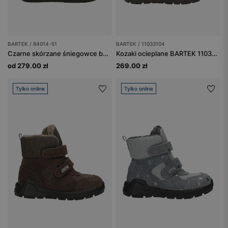
BARTEK / 84014-51
BARTEK / 11033104
Czarne skórzane śniegowce barefoot ocieplane naturalną wełną BARTEK 84014-51
Kozaki ocieplane BARTEK 11033104, dla dziewcząt, czarno-brązowy
od 279.00 zł
269.00 zł
Tylko online
Tylko online