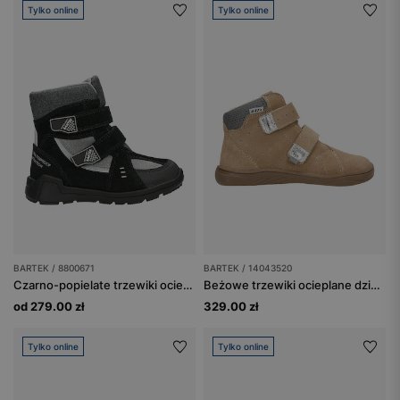
Tylko online
Tylko online
BARTEK / 8800671
BARTEK / 14043520
Czarno-popielate trzewiki ocieplane BARTEK o zwiększonej wodoodporności 8800671
Beżowe trzewiki ocieplane dziecięce barefoot z weluru BARTEK 14043520
od 279.00 zł
329.00 zł
Tylko online
Tylko online