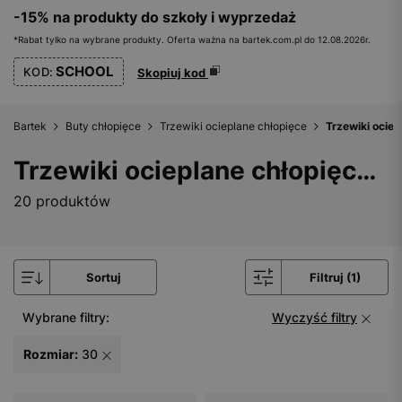
-15% na produkty do szkoły i wyprzedaż
*Rabat tylko na wybrane produkty. Oferta ważna na bartek.com.pl do 12.08.2026r.
SCHOOL
KOD:
Skopiuj kod
Bartek
Buty chłopięce
Trzewiki ocieplane chłopięce
Trzewiki ociep
Trzewiki ocieplane chłopięce - rozmiar 30
20 produktów
Sortuj
Filtruj (1)
Wybrane filtry:
Wyczyść filtry
Rozmiar:
30