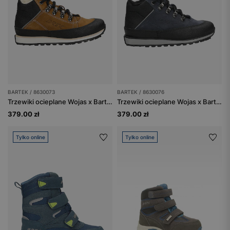
BARTEK / 8630073
BARTEK / 8630076
Trzewiki ocieplane Wojas x Bartek 8630073, dla chłopców, brązowy
Trzewiki ocieplane Wojas x Bartek 8630076, dla chłopców, granatowo-czarny
379.00 zł
379.00 zł
Tylko online
Tylko online