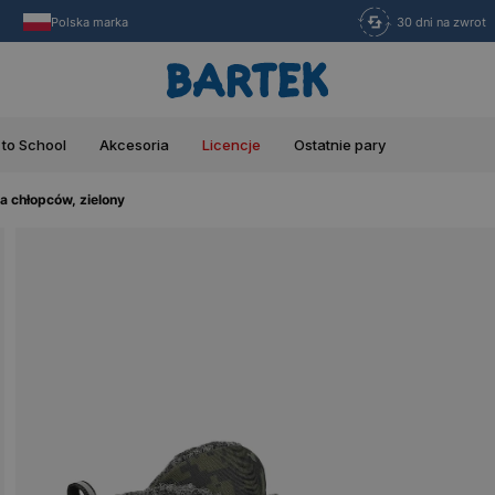
Polska marka
30 dni na zwrot
 to School
Akcesoria
Licencje
Ostatnie pary
 chłopców, zielony