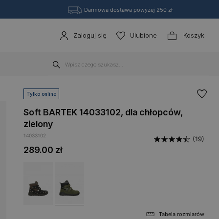
Darmowa dostawa powyżej 250 zł
Zaloguj się
Ulubione
Koszyk
Tylko online
Soft BARTEK 14033102, dla chłopców,
zielony
14033102
(19)
289.00
zł
Tabela rozmiarów