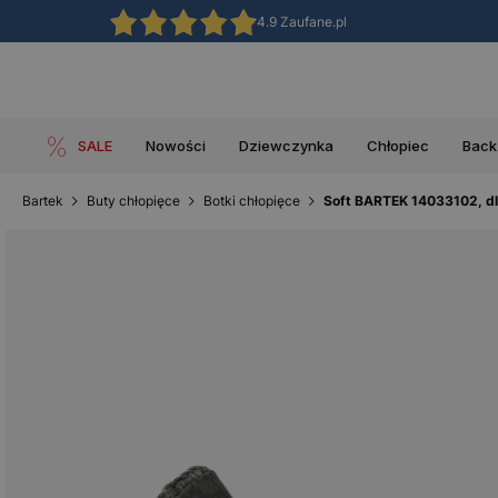
4.9 Zaufane.pl
SALE
Nowości
Dziewczynka
Chłopiec
Back
Bartek
Buty chłopięce
Botki chłopięce
Soft BARTEK 14033102, dla