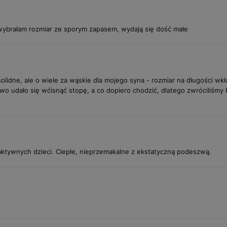
wybrałam rozmiar ze sporym zapasem, wydają się dość małe
solidne, ale o wiele za wąskie dla mojego syna - rozmiar na długości wkł
wo udało się wćisnąć stopę, a co dopiero chodzić, dlatego zwróciliśmy b
 aktywnych dzieci. Ciepłe, nieprzemakalne z ekstatyczną podeszwą.