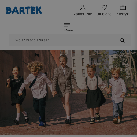
Zaloguj się
Ulubione
Koszyk
Menu