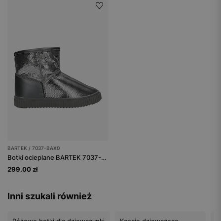
BARTEK / 7037-BAX0
Botki ocieplane BARTEK 7037-BAX0, dla dziewcząt, srebrny
299.00 zł
Inni szukali również
Różowe botki dla dziewczynki
Kapcie dziewczęce
T