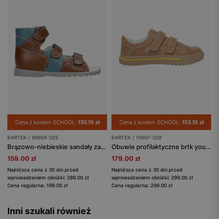
Cena z kodem SCHOOL:
135.15 zł
Cena z kodem SCHOOL:
152.15 zł
BARTEK / 86804-025
BARTEK / 15607-029
Brązowo-niebieskie sandały zabudowane z łączonych skór BARTEK 86804-025
Obuwie profilaktyczne brtk young BARTEK 15607-029, beżowy
159.00 zł
179.00 zł
Najniższa cena z 30 dni przed
Najniższa cena z 30 dni przed
wprowadzeniem obniżki: 289.00 zł
wprowadzeniem obniżki: 299.00 zł
Cena regularna: 199.00 zł
Cena regularna: 299.00 zł
Inni szukali również