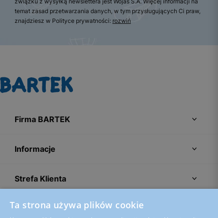
związku z wysyłką newslettera jest Wojas S.A. Więcej informacji na
temat zasad przetwarzania danych, w tym przysługujących Ci praw,
znajdziesz w Polityce prywatności:
rozwiń
Firma BARTEK
Informacje
Strefa Klienta
Ta strona używa plików cookie
Porady