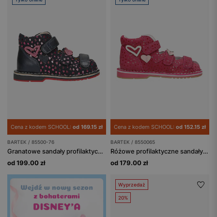
Cena z kodem SCHOOL:
od 169.15 zł
Cena z kodem SCHOOL:
od 152.15 zł
BARTEK / 85500-76
BARTEK / 8550065
Granatowe sandały profilaktyczne z błyszczącymi serduszkami, obcas Thomasa BARTEK 85500-76
Różowe profilaktyczne sandały zabudowane z serduszami BARTEK 85500-65
od 199.00 zł
od 179.00 zł
Wyprzedaż
20%