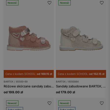
Nowość
Nowość
Cena z kodem SCHOOL:
od 169.15 zł
Cena z kodem SCHOOL:
od 152.15 zł
BARTEK / 85500-69
BARTEK / 8550064
Różowe skórzane sandały zabudowane z obcasem Thomasa BARTEK 85500-69
Sandały zabudowane BARTEK, 85500-64, dla dziewcząt, beżowo-złote
od 199.00 zł
od 179.00 zł
Nowość
Nowość
Tylko online
Tylko online