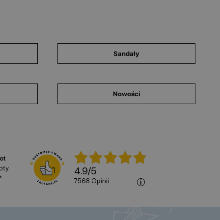
Sandały
Nowości
ot
oty
4.9
/
5
*
7568
opinii