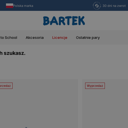
Polska marka
30 dni na zwrot
 to School
Akcesoria
Licencje
Ostatnie pary
h szukasz.
rzedaż
Wyprzedaż