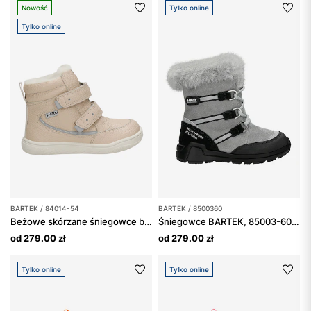
Nowość
Tylko online
Tylko online
BARTEK / 84014-54
BARTEK / 8500360
Beżowe skórzane śniegowce barefoot dla dziewcząt BARTEK 84014-54
Śniegowce BARTEK, 85003-60, popielato-czarne
od 279.00 zł
od 279.00 zł
Tylko online
Tylko online