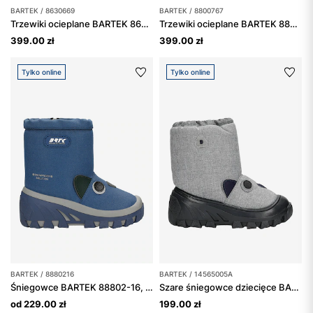
BARTEK / 8630669
BARTEK / 8800767
Trzewiki ocieplane BARTEK 86306-69, czarno-białe
Trzewiki ocieplane BARTEK 88007-67, czarny + zielony
399.00 zł
399.00 zł
Tylko online
Tylko online
BARTEK / 8880216
BARTEK / 14565005A
Śniegowce BARTEK 88802-16, niebieski
Szare śniegowce dziecięce BARTEK 14565005A
od 229.00 zł
199.00 zł