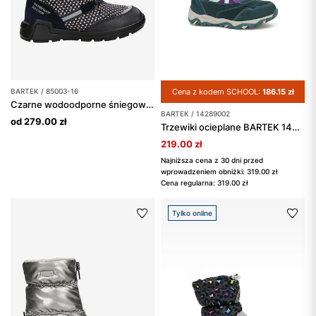
BARTEK / 85003-16
Cena z kodem SCHOOL:
186.15 zł
Czarne wodoodporne śniegowce z różowymi gwiazdkami BARTEK 85003-16
BARTEK / 14289002
od 279.00 zł
Trzewiki ocieplane BARTEK 14289002, dla dziewcząt, fioletowy
219.00 zł
Najniższa cena z 30 dni przed
wprowadzeniem obniżki: 319.00 zł
Cena regularna: 319.00 zł
Tylko online