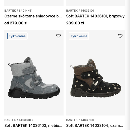
BARTEK / 84014-51
BARTEK / 14036101
Czarne skórzane śniegowce barefoot ocieplane naturalną wełną BARTEK 84014-51
Soft BARTEK 14036101, brązowy
od 279.00 zł
289.00 zł
Tylko online
Tylko online
BARTEK / 14036103
BARTEK / 14033104
Soft BARTEK 14036103, niebiesko-szary
Soft BARTEK 14033104, czarno-brązowy