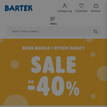
Zaloguj się
Ulubione
Koszyk
Menu