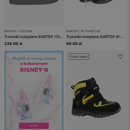
BARTEK / 11575008
BARTEK / W-71482/14R
Trzewiki ocieplane BARTEK 11575008, niebiesko-szary
Trzewiki ocieplane BARTEK W-71482/14R, dla chłopców, granatowo-zielony
239.00 zł
99.00 zł
Tylko online