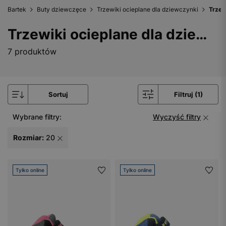
Bartek
Buty dziewczęce
Trzewiki ocieplane dla dziewczynki
Trzew
Trzewiki ocieplane dla dziewczynki - rozmiar 20
7 produktów
Sortuj
Filtruj (1)
Wybrane filtry:
Wyczyść filtry
Rozmiar:
20
Tylko online
Tylko online