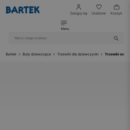
Zaloguj się
Ulubione
Koszyk
Menu
Bartek
Buty dziewczęce
Trzewiki dla dziewczynki
Trzewiki ociep