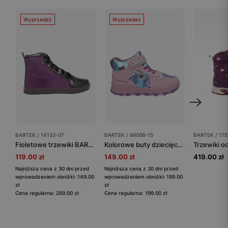
Wyprzedaż
Wyprzedaż
BARTEK / 14133-07
BARTEK / 88008-15
BARTEK / 17
Fioletowe trzewiki BARTEK dla dziewcząt 14133-07
Kolorowe buty dziecięce z bohaterem Disney Stitch BARTEK 88008-15
119.00 zł
149.00 zł
419.00 zł
Najniższa cena z 30 dni przed
Najniższa cena z 30 dni przed
wprowadzeniem obniżki: 149.00
wprowadzeniem obniżki: 199.00
zł
zł
Cena regularna: 269.00 zł
Cena regularna: 199.00 zł