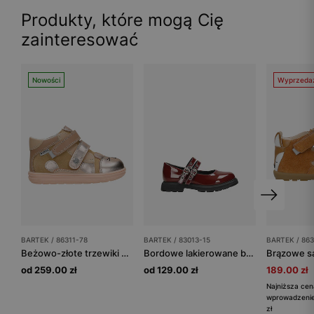
Produkty, które mogą Cię
zainteresować
Nowości
Wyprzeda
BARTEK / 86311-78
BARTEK / 83013-15
BARTEK / 863
Beżowo-złote trzewiki dziewczęce z motywem kotka BARTEK 86311-78
Bordowe lakierowane baleriny dziewczęce BARTEK 83013-15
od 259.00 zł
od 129.00 zł
189.00 zł
Najniższa cen
wprowadzenie
zł