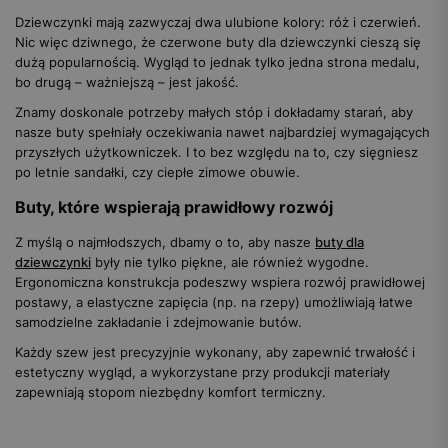
Dziewczynki mają zazwyczaj dwa ulubione kolory: róż i czerwień.
Nic więc dziwnego, że czerwone buty dla dziewczynki cieszą się
dużą popularnością. Wygląd to jednak tylko jedna strona medalu,
bo drugą – ważniejszą – jest jakość.
Znamy doskonale potrzeby małych stóp i dokładamy starań, aby
nasze buty spełniały oczekiwania nawet najbardziej wymagających
przyszłych użytkowniczek. I to bez względu na to, czy sięgniesz
po letnie sandałki, czy ciepłe zimowe obuwie.
Buty, które wspierają prawidłowy rozwój
Z myślą o najmłodszych, dbamy o to, aby nasze
buty dla
dziewczynki
były nie tylko piękne, ale również wygodne.
Ergonomiczna konstrukcja podeszwy wspiera rozwój prawidłowej
postawy, a elastyczne zapięcia (np. na rzepy) umożliwiają łatwe
samodzielne zakładanie i zdejmowanie butów.
Każdy szew jest precyzyjnie wykonany, aby zapewnić trwałość i
estetyczny wygląd, a wykorzystane przy produkcji materiały
zapewniają stopom niezbędny komfort termiczny.