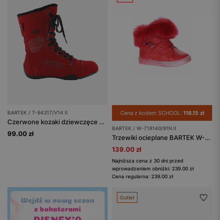
BARTEK / T-94317/V14 II
Cena z kodem SCHOOL:
118.15 zł
Czerwone kozaki dziewczęce BARTEK T-94317/V14 II na płaskiej podeszwie
BARTEK / W-718140/91N II
99.00 zł
Trzewiki ocieplane BARTEK W-718140/91N II, dla dziewcząt, czerwony
139.00 zł
Najniższa cena z 30 dni przed
wprowadzeniem obniżki: 239.00 zł
Cena regularna: 239.00 zł
Outlet