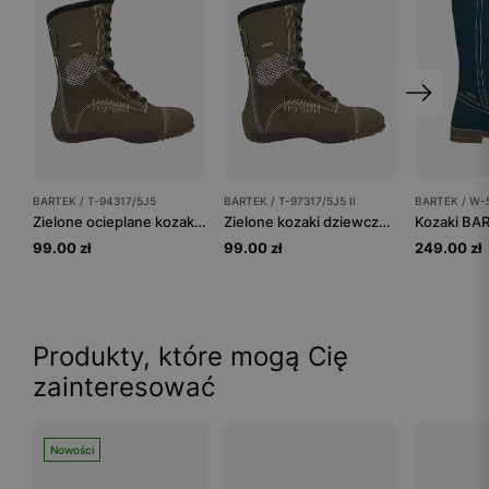
BARTEK / T-94317/5J5
BARTEK / T-97317/5J5 II
BARTEK / W-
Zielone ocieplane kozaki BARTEK na brązowej podeszwie T-94317/5J5
Zielone kozaki dziewczęce z ociepleniem BARTEK T-97317/5J5 II
99.00 zł
99.00 zł
249.00 zł
Produkty, które mogą Cię
zainteresować
Nowości