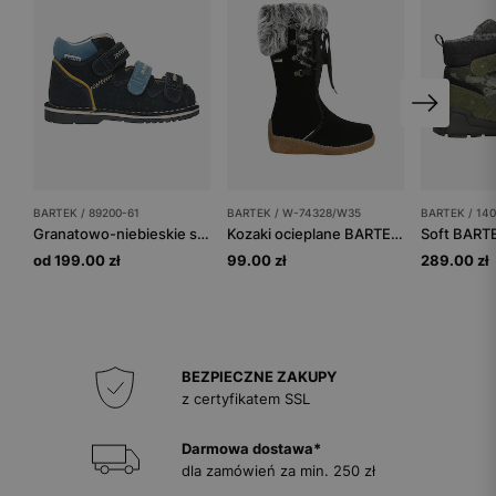
BARTEK / 89200-61
BARTEK / W-74328/W35
BARTEK / 14
Granatowo-niebieskie sandały profilaktyczne z obcasem Thomasa BARTEK 89200-61
Kozaki ocieplane BARTEK W-74328/W35, dla dziewcząt, czarny
od 199.00 zł
99.00 zł
289.00 zł
BEZPIECZNE ZAKUPY
z certyfikatem SSL
Darmowa dostawa*
dla zamówień za min. 250 zł