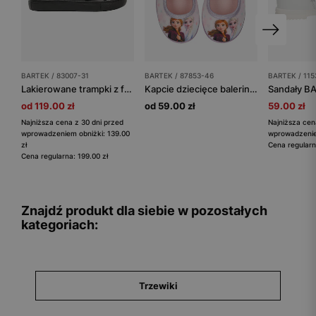
BARTEK / 83007-31
BARTEK / 87853-46
BARTEK / 11
Lakierowane trampki z falowanym wykończeniem na zapięciach BARTEK 83007-31
Kapcie dziecięce baleriny Frozen BARTEK 87853-46
od 119.00 zł
od 59.00 zł
59.00 zł
Najniższa cena z 30 dni przed
Najniższa cen
wprowadzeniem obniżki: 139.00
wprowadzeniem
zł
Cena regularn
Cena regularna: 199.00 zł
Znajdź produkt dla siebie w pozostałych
kategoriach:
Trzewiki