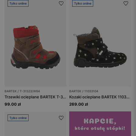
Tylko online
Tylko online
BARTEK / T-31523/W64
BARTEK / 11033104
Trzewiki ocieplane BARTEK T-31523/W64, brązowo-czerwony
Kozaki ocieplane BARTEK 11033104, dla dziewcząt, czarno-brązowy
99.00 zł
269.00 zł
Tylko online