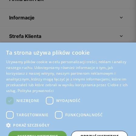
Informacje
Strefa Klienta
Ta strona używa plików cookie
Porady
Używamy plików cookie w celu personalizacji treści, reklam i analizy
naszego ruchu. Udostępniamy również informacje o tym, jak
korzystasz z naszej witryny, naszym partnerom reklamowym i
analitycznym, którzy mogą łączyć je z innymi informacjami, które im
przekazałeś lub które zebrali w wyniku korzystania przez Ciebie z ich
usług.
Polityka prywatności
NIEZBĘDNE
WYDAJNOŚĆ
TARGETOWANIE
FUNKCJONALNOŚĆ
POKAŻ SZCZEGÓŁY
Regulamin sklepu
Polityka prywatności
Ustawienia plików cookies