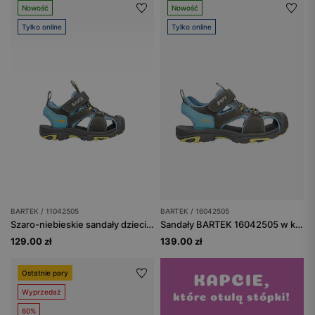
Nowość
Nowość
Tylko online
Tylko online
BARTEK / 11042505
BARTEK / 16042505
Szaro-niebieskie sandały dziecięce sportowe z rzepem BARTEK 11042505
Sandały BARTEK 16042505 w kolorze szaro-niebieskim z żółtymi akcentami
129.00 zł
139.00 zł
Ostatnie pary
Wyprzedaż
60%