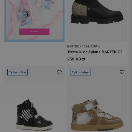
BARTEK / 7334-12RP II
Trzewiki ocieplane BARTEK 7334-12RP II, dla dziewcząt, czarno-złoty
259.00 zł
Tylko online
Tylko online