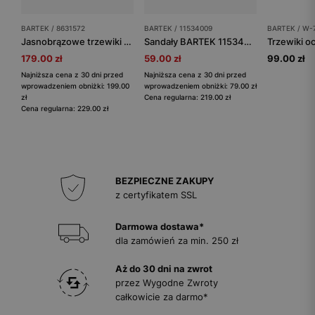
BARTEK / 8631572
BARTEK / 11534009
BARTEK / W-
Jasnobrązowe trzewiki BARTEK 8631572 z dwoiny welurowej i skóry licowej
Sandały BARTEK 11534009, dla dziewcząt, srebrny
179.00 zł
59.00 zł
99.00 zł
Najniższa cena z 30 dni przed
Najniższa cena z 30 dni przed
wprowadzeniem obniżki: 199.00
wprowadzeniem obniżki: 79.00 zł
zł
Cena regularna: 219.00 zł
Cena regularna: 229.00 zł
BEZPIECZNE ZAKUPY
z certyfikatem SSL
Darmowa dostawa*
dla zamówień za min. 250 zł
Aż do 30 dni na zwrot
przez Wygodne Zwroty
całkowicie za darmo*