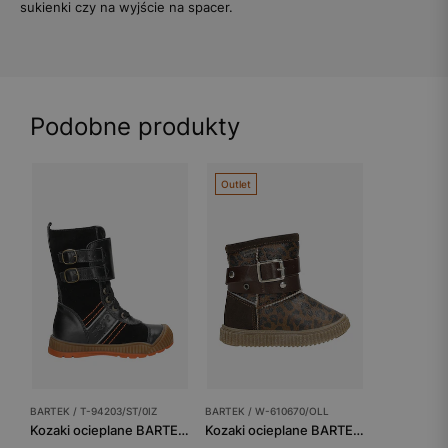
sukienki czy na wyjście na spacer.
Podobne produkty
Outlet
BARTEK / T-94203/ST/0IZ
BARTEK / W-610670/OLL
Kozaki ocieplane BARTEK T-94203/ST/0IZ, dla dziewcząt, czarno-pomarańczowy
Kozaki ocieplane BARTEK W-610670/OLL, dla dziewcząt, brązowy