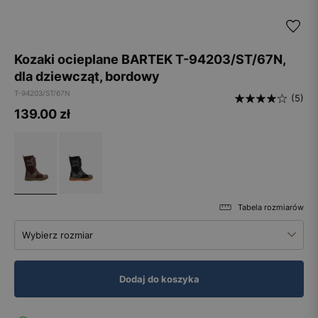
Kozaki ocieplane BARTEK T-94203/ST/67N,
dla dziewcząt, bordowy
T-94203/ST/67N
(5)
139.00
zł
Tabela rozmiarów
Wybierz rozmiar
Dodaj do koszyka