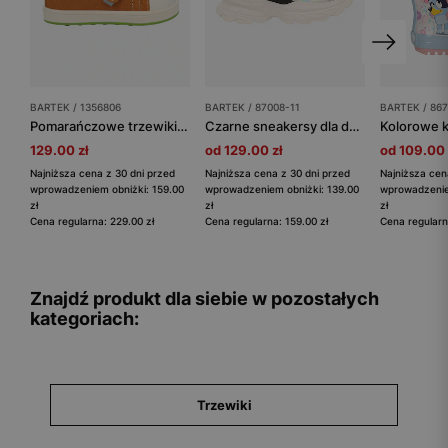
BARTEK / 1356806
BARTEK / 87008-11
BARTEK / 867
Pomarańczowe trzewiki sarenki BARTEK 1356806 z zieloną podeszwą
Czarne sneakersy dla dziewczynki z elementami holo BARTEK 87008-11
129.00 zł
od 129.00 zł
od 109.00 
Najniższa cena z 30 dni przed
Najniższa cena z 30 dni przed
Najniższa cen
wprowadzeniem obniżki: 159.00
wprowadzeniem obniżki: 139.00
wprowadzenie
zł
zł
zł
Cena regularna: 229.00 zł
Cena regularna: 159.00 zł
Cena regularn
Znajdź produkt dla siebie w pozostałych
kategoriach:
Trzewiki