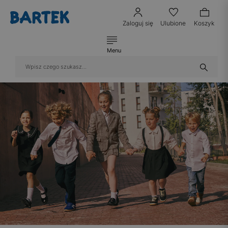
Zaloguj się
Ulubione
Koszyk
Menu