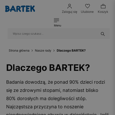
Zaloguj się
Ulubione
Koszyk
Menu
Strona główna
Nasze rady
Dlaczego BARTEK?
Dlaczego BARTEK?
Badania dowodzą, że ponad 90% dzieci rodzi
się ze zdrowymi stopami, natomiast blisko
80% dorosłych ma dolegliwości stóp.
Najczęstsza przyczyna to noszenie
nieodpowiedniego obuwia w dzieciństwie. Jeśli