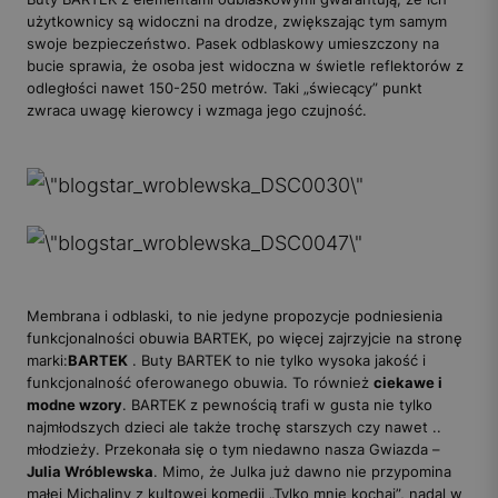
użytkownicy są widoczni na drodze, zwiększając tym samym
swoje bezpieczeństwo. Pasek odblaskowy umieszczony na
bucie sprawia, że osoba jest widoczna w świetle reflektorów z
odległości nawet 150-250 metrów. Taki „świecący” punkt
zwraca uwagę kierowcy i wzmaga jego czujność.
Membrana i odblaski, to nie jedyne propozycje podniesienia
funkcjonalności obuwia BARTEK, po więcej zajrzyjcie na stronę
marki:
BARTEK
. Buty BARTEK to nie tylko wysoka jakość i
funkcjonalność oferowanego obuwia. To również
ciekawe i
modne wzory
. BARTEK z pewnością trafi w gusta nie tylko
najmłodszych dzieci ale także trochę starszych czy nawet ..
młodzieży. Przekonała się o tym niedawno nasza Gwiazda –
Julia Wróblewska
. Mimo, że Julka już dawno nie przypomina
małej Michaliny z kultowej komedii „Tylko mnie kochaj”, nadal w