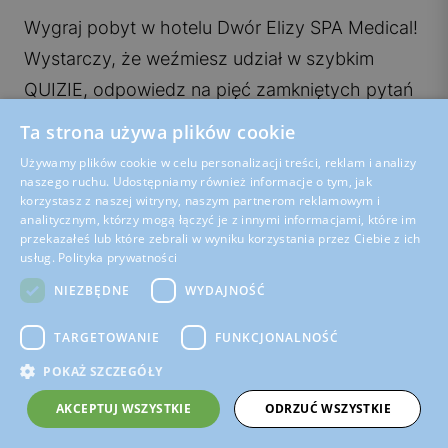
Wygraj pobyt w hotelu Dwór Elizy SPA Medical!
Wystarczy, że weźmiesz udział w szybkim
QUIZIE, odpowiedz na pięć zamkniętych pytań
dotyczących wiedzy o naszej marce oraz na
Ta strona używa plików cookie
pytanie otwarte:
Używamy plików cookie w celu personalizacji treści, reklam i analizy
Jak wyobrażasz sobie swoje idealne, rodzinne
naszego ruchu. Udostępniamy również informacje o tym, jak
korzystasz z naszej witryny, naszym partnerom reklamowym i
wakacje w hotelu Dwór Elizy SPA Medical?
analitycznym, którzy mogą łączyć je z innymi informacjami, które im
przekazałeś lub które zebrali w wyniku korzystania przez Ciebie z ich
Kliknij i graj!
usług.
Polityka prywatności
NIEZBĘDNE
WYDAJNOŚĆ
https://click-apps.pl/redirect/quiz?params=1271249;pl
TARGETOWANIE
FUNKCJONALNOŚĆ
POKAŻ SZCZEGÓŁY
AKCEPTUJ WSZYSTKIE
ODRZUĆ WSZYSTKIE