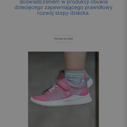
doświadczeniem w produkcji obuwia
dziecięcego zapewniającego prawidłowy
rozwój stopy dziecka.
POLECANE DLA CIEBIE