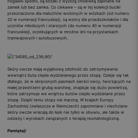
nogawki spodni, są kozaki z wyższą cholewką zapinane na
zamek lub bez zamka. Co ciekawe – są w tej kolekcji buciki
przeznaczone dla maluchów wożonych w wózkach (od numeru
20 w numeracji francuskiej), są wzory dla przedszkolaków i dla
uczniów młodszych i starszych (do numeru 40 w numeracji
francuskiej), oczekujących w mroźne dni na przystankach
tramwajowych i autobusowych.
Skóry owcze mają wyjątkową zdolność do zatrzymywania
wewnątrz buta ciepła wydzielanego przez stopę. Dzieje się tak
dlatego, że w skręconych pasmach sierści owcy, tworzących na
małej przestrzeni grubą warstwę, znajduje się dużo powietrza,
które zatrzymuje we wnętrzu butów ciepło wydzielane przez
stopę. Dzięki temu stopy nie marzną. W krajach Europy
Zachodniej (zwłaszcza w Niemczech) zapomniane i niechciane
skóry owcze wracają do łask nie tylko w obuwiu, ale także w
odzieży i wyrobach związanych z terapią reumatologiczną.
Pamiętaj!