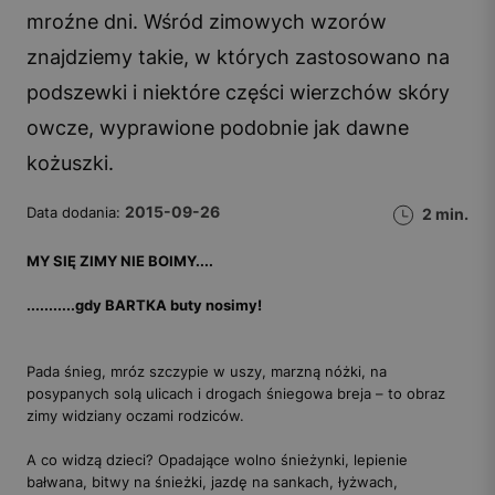
mroźne dni. Wśród zimowych wzorów
znajdziemy takie, w których zastosowano na
podszewki i niektóre części wierzchów skóry
owcze, wyprawione podobnie jak dawne
kożuszki.
2015-09-26
Data dodania:
2 min.
MY SIĘ ZIMY NIE BOIMY....
...........gdy BARTKA buty nosimy!
Pada śnieg, mróz szczypie w uszy, marzną nóżki, na
posypanych solą ulicach i drogach śniegowa breja – to obraz
zimy widziany oczami rodziców.
A co widzą dzieci? Opadające wolno śnieżynki, lepienie
bałwana, bitwy na śnieżki, jazdę na sankach, łyżwach,