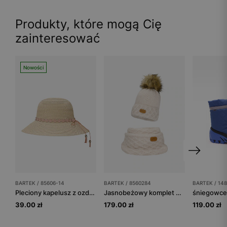
Produkty, które mogą Cię
zainteresować
Nowości
BARTEK / 85606-14
BARTEK / 8560284
BARTEK / 14
Pleciony kapelusz z ozdobnym kwiatowym detalem BARTEK 85606-14
Jasnobeżowy komplet BARTEK 8560284 czapka + komin z wełną merino
39.00 zł
179.00 zł
119.00 zł