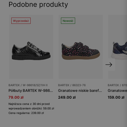
Podobne produkty
Wyprzedaż
Nowość
BARTEK / W-98618/SZ/1IH II
BARTEK / 86323-76
BARTEK / 87
Półbuty BARTEK W-98618/SZ/1IH II, dla dziewcząt, granatowy
Granatowe niskie barefooty dziewczęce z aplikacją w serduszka BARTEK 86323-76
79.00 zł
249.00 zł
159.00 zł
Najniższa cena z 30 dni przed
wprowadzeniem obniżki: 59.00 zł
Cena regularna: 239.00 zł