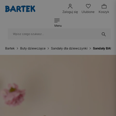
Zaloguj się
Ulubione
Koszyk
Menu
Bartek
Buty dziewczęce
Sandały dla dziewczynki
Sandały BARTE