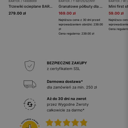
BARTEK / 14608009
BARTEK / T-68125/SZ/N1F
BARTEK / W-
Trzewiki ocieplane BARTEK 14608009, dla chłopców, czarno-szary
Granatowe półbuty dla dziewczynki z brokatem i futerkiem T-68125/SZ/N1F
279.00 zł
169.00 zł
59.00 zł
Najniższa cena z 30 dni przed
Najniższa cen
wprowadzeniem obniżki: 239.00
wprowadzeniem
zł
Cena regularn
Cena regularna: 239.00 zł
BEZPIECZNE ZAKUPY
z certyfikatem SSL
Darmowa dostawa*
dla zamówień za min. 250 zł
Aż do 30 dni na zwrot
przez Wygodne Zwroty
całkowicie za darmo*