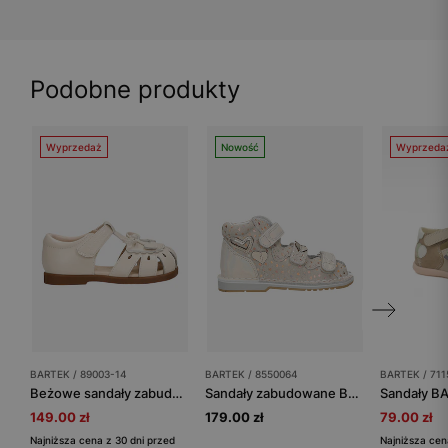
Podobne produkty
Wyprzedaż
Nowość
Wyprzeda
BARTEK / 89003-14
BARTEK / 8550064
BARTEK / 711
Beżowe sandały zabudowane dla dziewcząt BARTEK 89003-14
Sandały zabudowane BARTEK, 85500-64, dla dziewcząt, beżowo-złote
149.00 zł
179.00 zł
79.00 zł
Najniższa cena z 30 dni przed
Najniższa cen