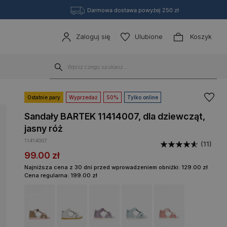
Darmowa dostawa powyżej 250 zł
Zaloguj się
Ulubione
Koszyk
Ostatnie pary
Wyprzedaż
50%
Tylko online
Sandały BARTEK 11414007, dla dziewcząt,
jasny róż
11414007
(11)
99.00
zł
Najniższa cena z 30 dni przed wprowadzeniem obniżki:
129.00
zł
Cena regularna:
199.00
zł