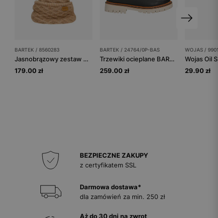
BARTEK / 8560283
BARTEK / 24764/0P-BAS
WOJAS / 990
Jasnobrązowy zestaw BARTEK 85602-83 z wełną merino - czapka + komin
Trzewiki ocieplane BARTEK 24764/0P-BAS, brązowy
Wojas Oil 
179.00 zł
259.00 zł
29.90 zł
BEZPIECZNE ZAKUPY
z certyfikatem SSL
Darmowa dostawa*
dla zamówień za min. 250 zł
Aż do 30 dni na zwrot