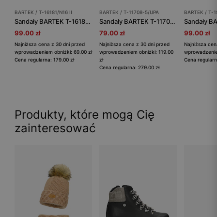
BARTEK / T-16181/N16 II
BARTEK / T-11708-5/UPA
BARTEK / T-1
Sandały BARTEK T-16181/N16 II, dla dziewcząt, szary
Sandały BARTEK T-11708-5/UPA, dla dziewcząt, szaro-różowy
99.00 zł
79.00 zł
99.00 zł
Najniższa cena z 30 dni przed
Najniższa cena z 30 dni przed
Najniższa cen
wprowadzeniem obniżki: 69.00 zł
wprowadzeniem obniżki: 119.00
wprowadzeniem
Cena regularna: 179.00 zł
zł
Cena regularn
Cena regularna: 279.00 zł
Produkty, które mogą Cię
zainteresować