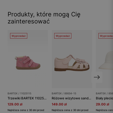
Produkty, które mogą Cię
zainteresować
Wyprzedaż
Wyprzedaż
Wyprzeda
BARTEK / 11025115
BARTEK / 89004-15
BARTEK / 856
Trzewiki BARTEK 11025115, dla dziewcząt, różowy
Różowe wizytowe sandały dziewczęce z motylkiem
129.00 zł
149.00 zł
29.00 zł
Najniższa cena z 30 dni przed
Najniższa cena z 30 dni przed
Najniższa cen