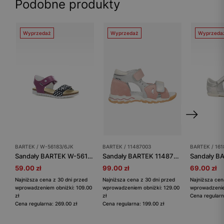
Podobne produkty
Wyprzedaż
Wyprzedaż
Wyprzeda
BARTEK / W-56183/6JK
BARTEK / 11487003
BARTEK / 161
Sandały BARTEK W-56183/6JK, dla dziewcząt, czarno-szaro-fioletowy
Sandały BARTEK 11487003, dla dziewcząt, różowo-srebrny
59.00 zł
99.00 zł
69.00 zł
Najniższa cena z 30 dni przed
Najniższa cena z 30 dni przed
Najniższa cen
wprowadzeniem obniżki: 109.00
wprowadzeniem obniżki: 129.00
wprowadzeniem
zł
zł
Cena regularn
Cena regularna: 269.00 zł
Cena regularna: 199.00 zł