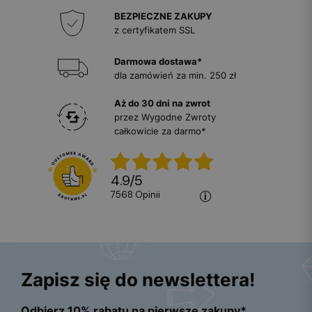
BEZPIECZNE ZAKUPY
z certyfikatem SSL
Darmowa dostawa*
dla zamówień za min. 250 zł
Aż do 30 dni na zwrot
przez Wygodne Zwroty
całkowicie za darmo*
4.9
/
5
7568
opinii
Zapisz się do newslettera!
Odbierz 10% rabatu na pierwsze zakupy*