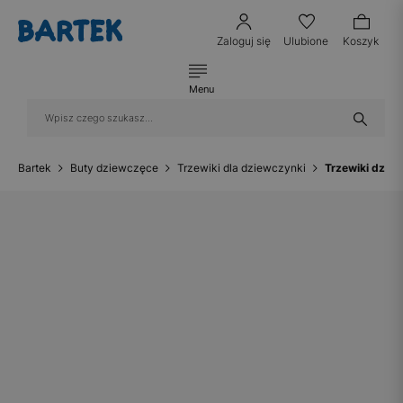
Zaloguj się
Ulubione
Koszyk
Menu
Bartek
Buty dziewczęce
Trzewiki dla dziewczynki
Trzewiki dzie