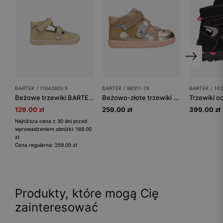
BARTEK / 11042603 II
BARTEK / 86311-78
BARTEK / 14
Beżowe trzewiki BARTEK 11042603 II dla dziewczynki
Beżowo-złote trzewiki dziewczęce z motywem kotka BARTEK 86311-78
129.00 zł
259.00 zł
399.00 zł
Najniższa cena z 30 dni przed
wprowadzeniem obniżki: 169.00
zł
Cena regularna: 259.00 zł
Produkty, które mogą Cię
zainteresować