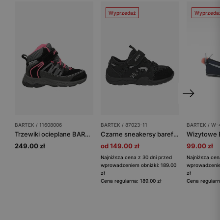
Wyprzedaż
Wyprzeda
BARTEK / 11608006
BARTEK / 87023-11
BARTEK / W-
Trzewiki ocieplane BARTEK 11608006, dla dziewcząt, czarny
Czarne sneakersy barefoot z elastycznymi sznurowadłami BARTEK 87023-11
249.00 zł
od 149.00 zł
99.00 zł
Najniższa cena z 30 dni przed
Najniższa cen
wprowadzeniem obniżki: 189.00
wprowadzenie
zł
zł
Cena regularna: 189.00 zł
Cena regularn