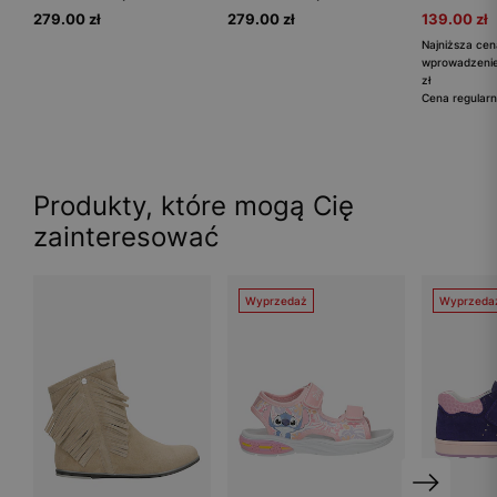
279.00 zł
279.00 zł
139.00 zł
Najniższa cen
wprowadzenie
zł
Cena regularn
Produkty, które mogą Cię
zainteresować
Wyprzedaż
Wyprzeda