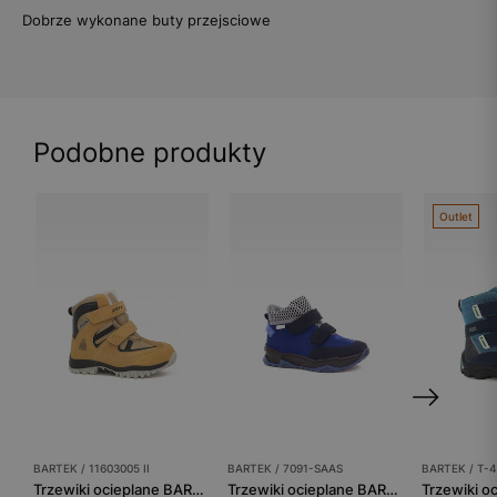
Dobrze wykonane buty przejsciowe
Podobne produkty
Outlet
BARTEK / 11603005 II
BARTEK / 7091-SAAS
BARTEK / T-
Trzewiki ocieplane BARTEK 11603005 II, dla chłopców, beżowy
Trzewiki ocieplane BARTEK 7091-SAAS, dla chłopców, granatowo-czarny