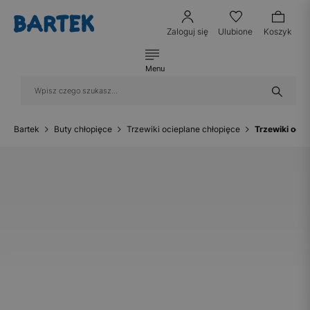
Zaloguj się
Ulubione
Koszyk
Menu
Bartek
Buty chłopięce
Trzewiki ocieplane chłopięce
Trzewiki oci