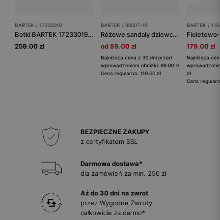
BARTEK / 17233019
BARTEK / 89007-15
BARTEK / 110
Botki BARTEK 17233019, dla dziewcząt, beżowy
Różowe sandały dziewczęce Stitch ze świecącą podeszwą BARTEK 89007-15
259.00 zł
od 89.00 zł
179.00 zł
Najniższa cena z 30 dni przed
Najniższa cen
wprowadzeniem obniżki: 99.00 zł
wprowadzenie
Cena regularna: 119.00 zł
zł
Cena regularn
BEZPIECZNE ZAKUPY
z certyfikatem SSL
Darmowa dostawa*
dla zamówień za min. 250 zł
Aż do 30 dni na zwrot
przez Wygodne Zwroty
całkowicie za darmo*