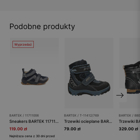
Podobne produkty
Wyprzedaż
BARTEK / 11711006
BARTEK / T-11412/769
BARTEK / 88
Sneakers BARTEK 11711006, granatowy
Trzewiki ocieplane BARTEK T-11412/769, granatowy
119.00 zł
79.00 zł
329.00 zł
Najniższa cena z 30 dni przed