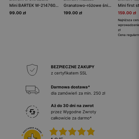
Mini BARTEK W-214760/BA5, dla dziewcząt, czarno-srebrny
Granatowo-różowe śniegowce BARTEK z powłoką hydrofobową 11625004
99.00 zł
199.00 zł
159.00 zł
Najniższa cen
wprowadzenie
zł
Cena regularn
BEZPIECZNE ZAKUPY
z certyfikatem SSL
Darmowa dostawa*
dla zamówień za min. 250 zł
Aż do 30 dni na zwrot
przez Wygodne Zwroty
całkowicie za darmo*