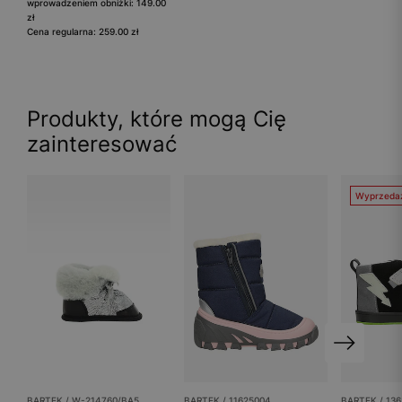
wprowadzeniem obniżki: 149.00
zł
Cena regularna: 259.00 zł
Produkty, które mogą Cię
zainteresować
Wyprzeda
BARTEK / W-214760/BA5
BARTEK / 11625004
BARTEK / 13