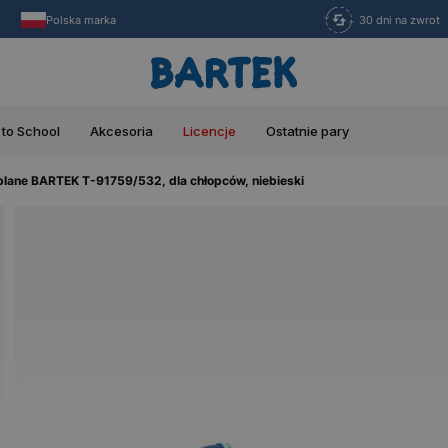
Polska marka
30 dni na zwrot
 to School
Akcesoria
Licencje
Ostatnie pary
eplane BARTEK T-91759/532, dla chłopców, niebieski