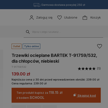
Darmowa dostawa powyżej 250 zł
Zaloguj się
Ulubione
Koszyk
Outlet
Tylko online
Trzewiki ocieplane BARTEK T-91759/532,
dla chłopców, niebieski
T-91759/532
(1)
139.00
zł
Najniższa cena z 30 dni przed wprowadzeniem obniżki:
239.00
zł
Cena regularna:
239.00
zł
118.15 zł
Ten produkt kupisz za
Skopiuj kod
SCHOOL
z kodem