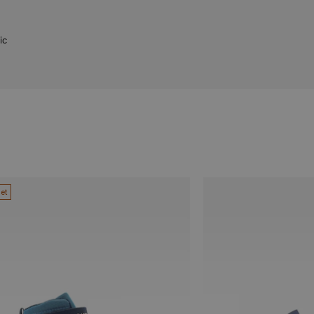
ic
let