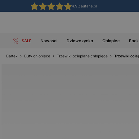
4.9 Zaufane.pl
SALE
Nowości
Dziewczynka
Chłopiec
Back
Bartek
Buty chłopięce
Trzewiki ocieplane chłopięce
Trzewiki oci