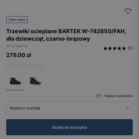
Tylko online
Trzewiki ocieplane BARTEK W-742850/FAH,
dla dziewcząt, czarno-brązowy
W-742850/FAH
(1)
279.00
zł
Tabela rozmiarów
Wybierz rozmiar
Dodaj do koszyka