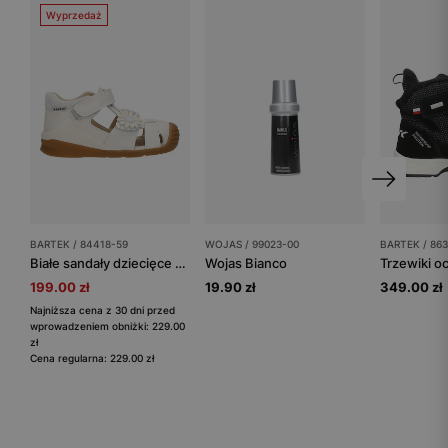
Wyprzedaż
BARTEK / 84418-59
WOJAS / 99023-00
BARTEK / 86
Białe sandały dziecięce z zabudowanym przodem BARTEK 84418-59
Wojas Bianco
199.00 zł
19.90 zł
349.00 zł
Najniższa cena z 30 dni przed
wprowadzeniem obniżki: 229.00
zł
Cena regularna: 229.00 zł