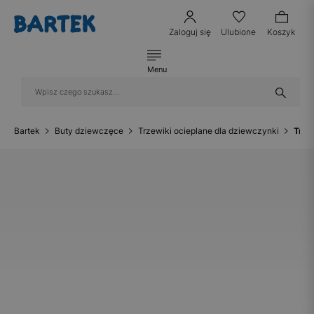
Zaloguj się
Ulubione
Koszyk
Menu
Bartek
Buty dziewczęce
Trzewiki ocieplane dla dziewczynki
Trze