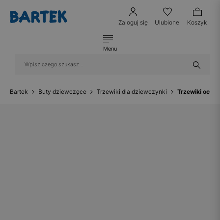
Zaloguj się
Ulubione
Koszyk
Menu
Bartek
Buty dziewczęce
Trzewiki dla dziewczynki
Trzewiki ocie