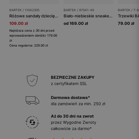
BARTEK / 11042305
BARTEK / 87041-46
BARTEK / T-8
Różowe sandały dziecięce skórzane na rzepy BARTEK 11042305
Biało-niebieskie sneakersy dziecięce Bluey ze świecącą podeszwą BARTEK 87041-46
109.00 zł
od 169.00 zł
79.00 zł
Najniższa cena z 30 dni przed
wprowadzeniem obniżki: 179.00
zł
Cena regularna: 229.00 zł
BEZPIECZNE ZAKUPY
z certyfikatem SSL
Darmowa dostawa*
dla zamówień za min. 250 zł
Aż do 30 dni na zwrot
przez Wygodne Zwroty
całkowicie za darmo*