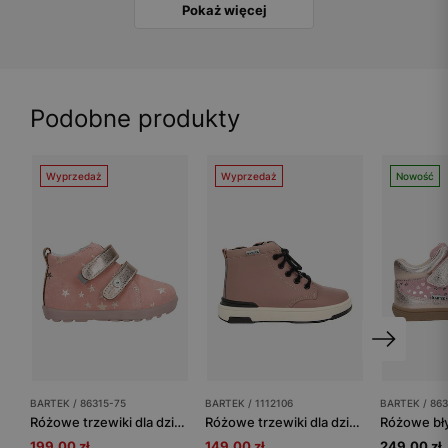
Pokaż więcej
Podobne produkty
Wyprzedaż
Wyprzedaż
Nowość
BARTEK / 86315-75
BARTEK / 1112106
BARTEK / 863
Różowe trzewiki dla dziewczynki ze złotymi elementami BARTEK 86315-75
Różowe trzewiki dla dziewczynki z czarnymi sznurówkami BARTEK 1112106
199.00 zł
149.00 zł
249.00 zł