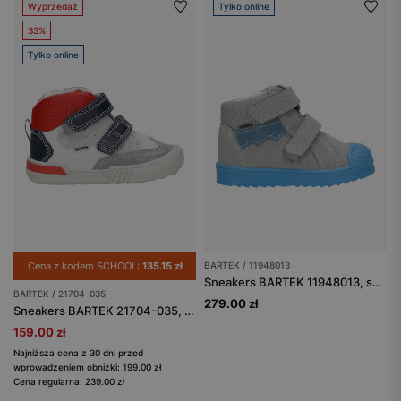
Wyprzedaż
Tylko online
33%
Tylko online
Cena z kodem SCHOOL:
135.15 zł
BARTEK / 11948013
Sneakers BARTEK 11948013, szaro-niebieski
BARTEK / 21704-035
279.00 zł
Sneakers BARTEK 21704-035, dla chłopców, biało-granatowy
159.00 zł
Najniższa cena z 30 dni przed
wprowadzeniem obniżki: 199.00 zł
Cena regularna: 239.00 zł