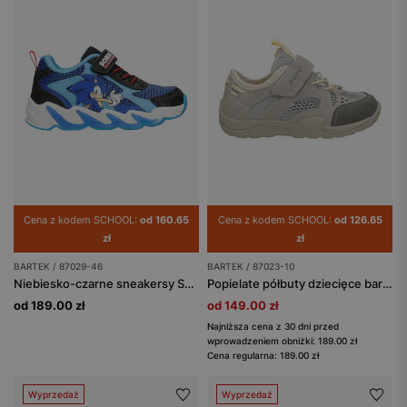
Cena z kodem SCHOOL:
od 160.65
Cena z kodem SCHOOL:
od 126.65
zł
zł
BARTEK / 87029-46
BARTEK / 87023-10
Niebiesko-czarne sneakersy Sonic ze świecącymi podeszwami BARTEK 87029-46
Popielate półbuty dziecięce barefoot z szerokimi noskami BARTEK 87023-10
od 189.00 zł
od 149.00 zł
Najniższa cena z 30 dni przed
wprowadzeniem obniżki: 189.00 zł
Cena regularna: 189.00 zł
Wyprzedaż
Wyprzedaż