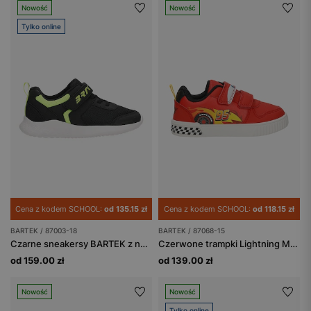
Nowość
Nowość
Tylko online
Cena z kodem SCHOOL:
od 135.15 zł
Cena z kodem SCHOOL:
od 118.15 zł
BARTEK / 87003-18
BARTEK / 87068-15
Czarne sneakersy BARTEK z neonowymi zielonymi wstawkami 87003-18
Czerwone trampki Lightning McQueen BARTEK 87068-15
od 159.00 zł
od 139.00 zł
Nowość
Nowość
Tylko online