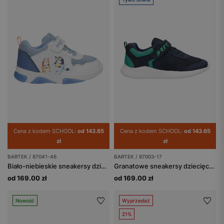
Cena z kodem SCHOOL:
od 143.65
Cena z kodem SCHOOL:
od 143.65
zł
zł
BARTEK / 87041-46
BARTEK / 87003-17
Biało-niebieskie sneakersy dziecięce Bluey ze świecącą podeszwą BARTEK 87041-46
Granatowe sneakersy dziecięce z zielonymi wstawkami BARTEK 87003-17
od 169.00 zł
od 169.00 zł
Nowość
Wyprzedaż
21%