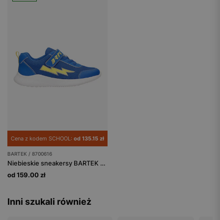
Cena z kodem SCHOOL:
od 135.15 zł
BARTEK / 8700616
Niebieskie sneakersy BARTEK z żółtą błyskawicą 87006-16
od 159.00 zł
Inni szukali również