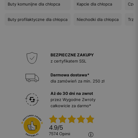
Buty komunijne dla chłopca
Kapcie dla chłopca
Czer
Buty profilaktyczne dla chłopca
Niechodki dla chłopca
Trzew
BEZPIECZNE ZAKUPY
z certyfikatem SSL
Darmowa dostawa*
dla zamówień za min. 250 zł
Aż do 30 dni na zwrot
przez Wygodne Zwroty
całkowicie za darmo*
4.9
/
5
7574
opinii