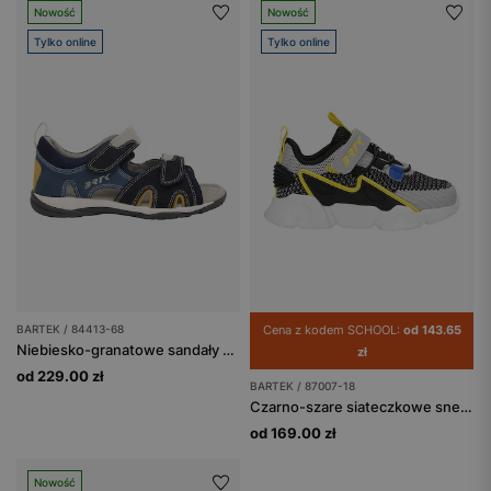
Nowość
Nowość
Tylko online
Tylko online
BARTEK / 84413-68
Cena z kodem SCHOOL:
od 143.65
Niebiesko-granatowe sandały dziecięce z żółtymi wstawkami BARTEK 84413-68
zł
od 229.00 zł
BARTEK / 87007-18
Czarno-szare siateczkowe sneakersy chłopięce z żółtymi elementami BARTEK 87007-18
od 169.00 zł
Nowość