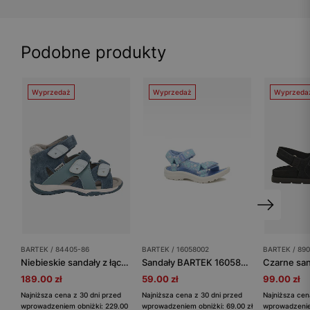
Podobne produkty
Wyprzedaż
Wyprzedaż
Wyprzeda
BARTEK / 84405-86
BARTEK / 16058002
BARTEK / 890
Niebieskie sandały z łączonych skór BARTEK 84405-86
Sandały BARTEK 16058002, dla dziewcząt, błękitno-biały
189.00 zł
59.00 zł
99.00 zł
Najniższa cena z 30 dni przed
Najniższa cena z 30 dni przed
Najniższa cen
wprowadzeniem obniżki: 229.00
wprowadzeniem obniżki: 69.00 zł
wprowadzenie