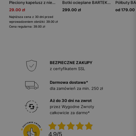
Pleciony kapelusz z niebiesko-białymi paskami BARTEK 85608-16
Botki ocieplane BARTEK 7037-BAX0, dla dziewcząt, srebrny
29.00 zł
299.00 zł
od 179.00 
Najniższa cena z 30 dni przed
wprowadzeniem obniżki: 39.00 zł
Cena regularna: 39.00 zł
BEZPIECZNE ZAKUPY
z certyfikatem SSL
Darmowa dostawa*
dla zamówień za min. 250 zł
Aż do 30 dni na zwrot
przez Wygodne Zwroty
całkowicie za darmo*
4.9
/
5