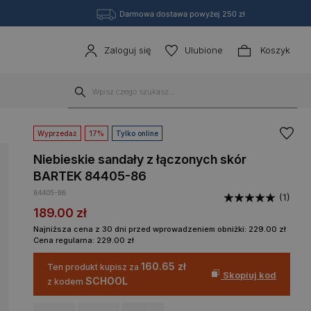
Darmowa dostawa powyżej 250 zł
Zaloguj się
Ulubione
Koszyk
Wyprzedaż
17%
Tylko online
Niebieskie sandały z łączonych skór
BARTEK 84405-86
84405-86
(1)
189.00
zł
Najniższa cena z 30 dni przed wprowadzeniem obniżki:
229.00
zł
Cena regularna:
229.00
zł
160.65 zł
Ten produkt kupisz za
Skopiuj kod
SCHOOL
z kodem