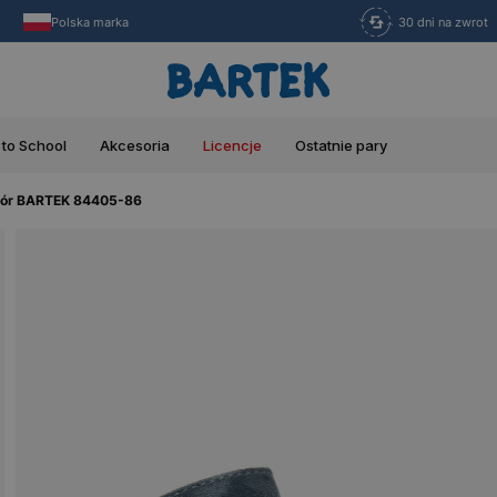
Polska marka
30 dni na zwrot
 to School
Akcesoria
Licencje
Ostatnie pary
skór BARTEK 84405-86