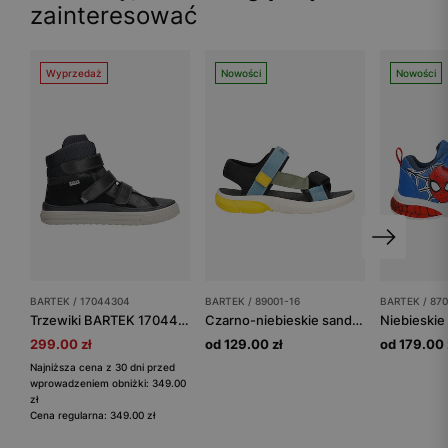
zainteresować
Wyprzedaż
Nowości
Nowości
BARTEK / 17044304
BARTEK / 89001-16
BARTEK / 870
Trzewiki BARTEK 17044304, granatowy
Czarno-niebieskie sandały BARTEK z żółtymi elementami 89001-16
299.00 zł
od 129.00 zł
od 179.00 
Najniższa cena z 30 dni przed
wprowadzeniem obniżki: 349.00
zł
Cena regularna: 349.00 zł