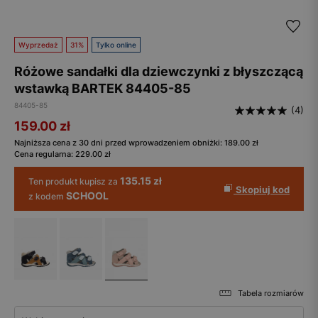
Wyprzedaż
31%
Tylko online
Różowe sandałki dla dziewczynki z błyszczącą
wstawką BARTEK 84405-85
84405-85
(4)
159.00
zł
Najniższa cena z 30 dni przed wprowadzeniem obniżki:
189.00
zł
Cena regularna:
229.00
zł
135.15 zł
Ten produkt kupisz za
Skopiuj kod
SCHOOL
z kodem
Tabela rozmiarów