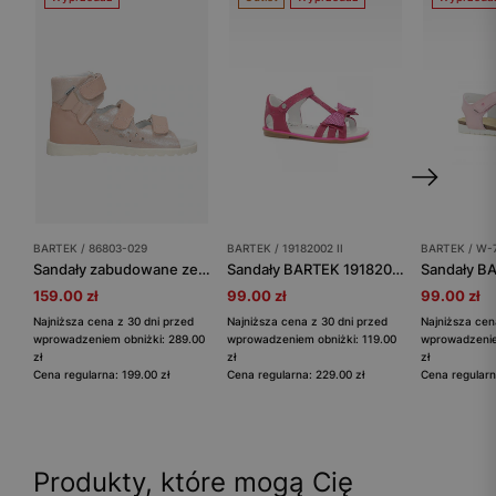
BARTEK / 86803-029
BARTEK / 19182002 II
BARTEK / W-
Sandały zabudowane ze skóry naturalnej dla dziewczynki BARTEK 86803-029
Sandały BARTEK 19182002 II, dla dziewcząt, ciemy róż
159.00 zł
99.00 zł
99.00 zł
Najniższa cena z 30 dni przed
Najniższa cena z 30 dni przed
Najniższa cen
wprowadzeniem obniżki: 289.00
wprowadzeniem obniżki: 119.00
wprowadzenie
zł
zł
zł
Cena regularna: 199.00 zł
Cena regularna: 229.00 zł
Cena regularn
Produkty, które mogą Cię