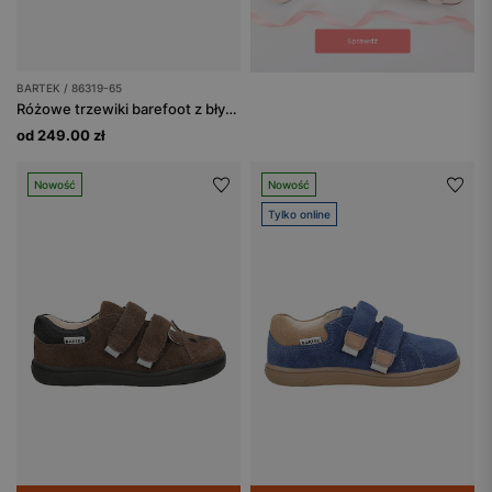
BARTEK / 86319-65
Różowe trzewiki barefoot z błyszczącymi serduszkami BAREFOOT 86319-65
od 249.00 zł
Nowość
Nowość
Tylko online