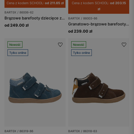
Cena z kodem SCHOOL:
od 211.65 zł
Cena z kodem SCHOOL:
od 203.15
zł
BARTEK / 86006-62
Brązowe barefooty dziecięce z misiem na nosku BARTEK 86006-62
BARTEK / 86003-66
Granatowo-brązowe barefooty z odblaskami BARTEK 86003-66
od 249.00 zł
od 239.00 zł
Nowość
Nowość
Tylko online
Tylko online
BARTEK / 86319-86
BARTEK / 86318-63