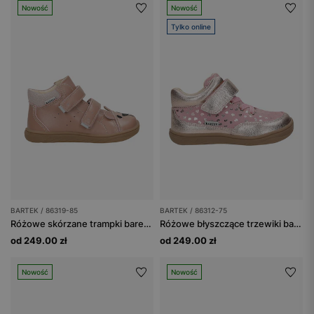
Nowość
Nowość
Tylko online
BARTEK / 86319-85
BARTEK / 86312-75
Różowe skórzane trampki barefoot dla dziewczynki
Różowe błyszczące trzewiki barefoot z serduszkami BARTEK 86312-75
od 249.00 zł
od 249.00 zł
Nowość
Nowość