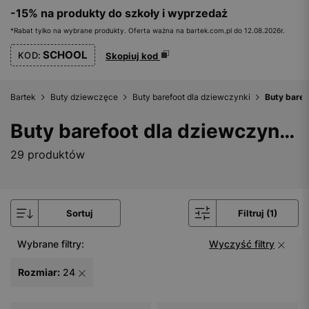
-15% na produkty do szkoły i wyprzedaż
*Rabat tylko na wybrane produkty. Oferta ważna na bartek.com.pl do 12.08.2026r.
SCHOOL
KOD:
Skopiuj kod
Bartek
Buty dziewczęce
Buty barefoot dla dziewczynki
Buty baref
Buty barefoot dla dziewczynki - rozmiar 24
29 produktów
Sortuj
Filtruj (1)
Wybrane filtry:
Wyczyść filtry
Rozmiar:
24