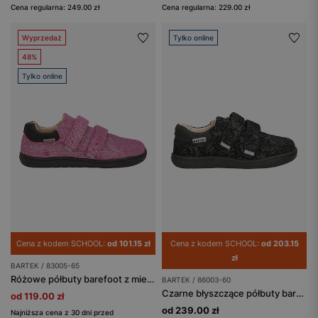
Cena regularna: 249.00 zł
Cena regularna: 229.00 zł
Wyprzedaż
Tylko online
48%
Tylko online
Cena z kodem SCHOOL:
od 101.15 zł
Cena z kodem SCHOOL:
od 203.15
zł
BARTEK / 83005-65
Różowe półbuty barefoot z mieniącym się wzorem BARTEK 83005-65
BARTEK / 86003-60
Czarne błyszczące półbuty barefoot dla dziewczynki BARTEK 86003-60
od 119.00 zł
od 239.00 zł
Najniższa cena z 30 dni przed