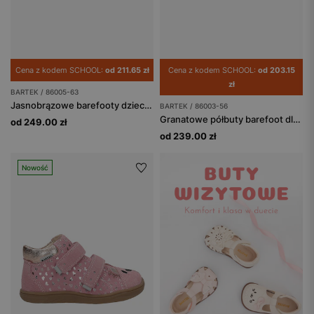
Cena z kodem SCHOOL:
od 211.65 zł
Cena z kodem SCHOOL:
od 203.15
zł
BARTEK / 86005-63
Jasnobrązowe barefooty dziecięce z liskiem BARTEK 86005-63
BARTEK / 86003-56
Granatowe półbuty barefoot dla dzieci BARTEK 86003-56
od 249.00 zł
od 239.00 zł
Nowość