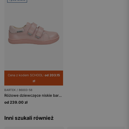
Cena z kodem SCHOOL:
od 203.15
zł
BARTEK / 86003-58
Różowe dziewczęce niskie barefooty BARTEK 86003-58
od 239.00 zł
Inni szukali również