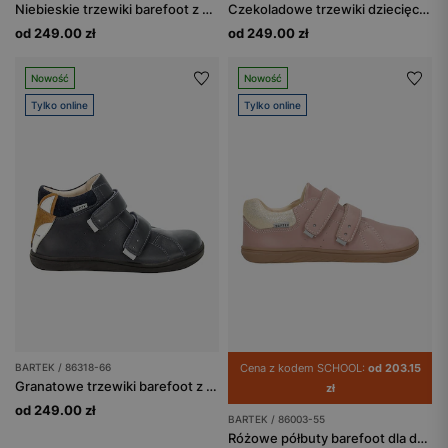
Niebieskie trzewiki barefoot z misiem na noskach BARTEK 86319-86
Czekoladowe trzewiki dziecięce z liskiem BARTEK 86318-63
od 249.00 zł
od 249.00 zł
Nowość
Nowość
Tylko online
Tylko online
BARTEK / 86318-66
Cena z kodem SCHOOL:
od 203.15
Granatowe trzewiki barefoot z liskiem BARTEK 86318-66
zł
od 249.00 zł
BARTEK / 86003-55
Różowe półbuty barefoot dla dziewczynki ze złotym zapiętkiem BARTEK 86003-55