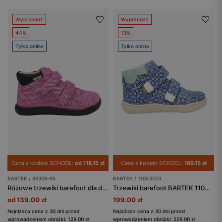
Wyprzedaż
Wyprzedaż
44%
13%
Tylko online
Tylko online
Cena z kodem SCHOOL:
od 118.15 zł
Cena z kodem SCHOOL:
169.15 zł
BARTEK / 86309-65
BARTEK / 11043523
Różowe trzewiki barefoot dla dziewczynki BARTEK 86309-65
Trzewiki barefoot BARTEK 11043523, dla dziewcząt, niebieskie
od 139.00 zł
199.00 zł
Najniższa cena z 30 dni przed
Najniższa cena z 30 dni przed
wprowadzeniem obniżki: 129.00 zł
wprowadzeniem obniżki: 229.00 zł