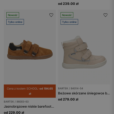
od 239.00 zł
Nowość
Nowość
Tylko online
Tylko online
Cena z kodem SCHOOL:
od 194.65
BARTEK / 84014-54
Beżowe skórzane śniegowce barefoot dla dziewcząt BARTEK 84014-54
zł
od 279.00 zł
BARTEK / 86003-63
Jasnobrązowe niskie barefooty BARTEK 86003-63
od 229.00 zł