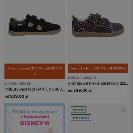
Cena z kodem SCHOOL:
od 203.15
Cena z kodem SCHOOL:
od 211.65 zł
zł
BARTEK / 86323-76
Granatowe niskie barefooty dziewczęce z aplikacją w serduszka BARTEK 86323-76
BARTEK / 8600361
Półbuty barefoot BARTEK 86003-61, czarno-brązowy
od 249.00 zł
od 239.00 zł
Nowość
Tylko online