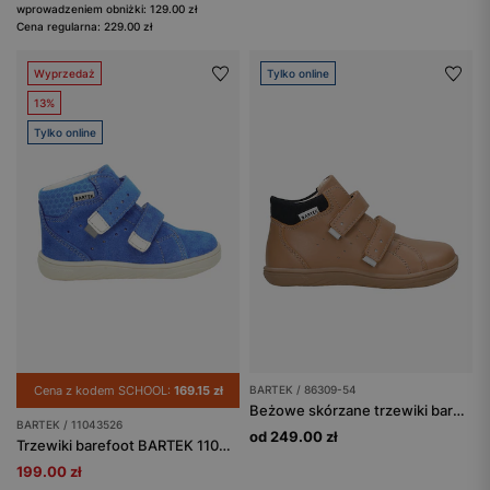
wprowadzeniem obniżki: 129.00 zł
Cena regularna: 229.00 zł
Wyprzedaż
Tylko online
13%
Tylko online
Cena z kodem SCHOOL:
169.15 zł
BARTEK / 86309-54
Beżowe skórzane trzewiki barefoot BARTEK 86309-54
BARTEK / 11043526
od 249.00 zł
Trzewiki barefoot BARTEK 11043526, niebieskie
199.00 zł