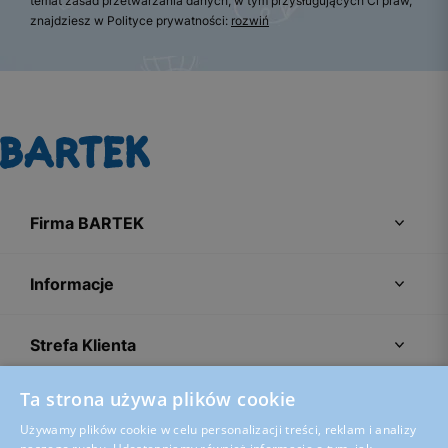
temat zasad przetwarzania danych, w tym przysługujących Ci praw,
znajdziesz w Polityce prywatności:
rozwiń
Firma BARTEK
Informacje
Strefa Klienta
Ta strona używa plików cookie
Porady
Używamy plików cookie w celu personalizacji treści, reklam i analizy