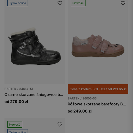
Tylko online
Nowość
BARTEK / 84014-51
Cena z kodem SCHOOL:
od 211.65 zł
Czarne skórzane śniegowce barefoot ocieplane naturalną wełną BARTEK 84014-51
BARTEK / 86006-55
od 279.00 zł
Różowe skórzane barefooty BARTEK z misiem na nosku 86006-55
od 249.00 zł
Nowość
Tylko online