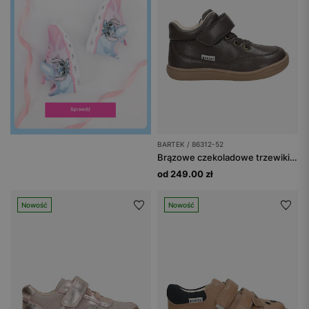
BARTEK / 86312-52
Brązowe czekoladowe trzewiki dziecięce barefoot BARTEK 86312-52
od 249.00 zł
Nowość
Nowość